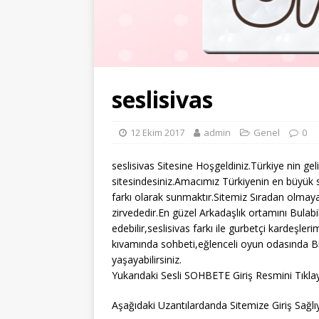
seslisivas
12 Ekim 2017
admin
Genel
0
seslisivas Sitesine Hoşgeldiniz.Türkiye nin gel
sitesindesiniz.Amacımız Türkiyenin en büyük s
farkı olarak sunmaktır.Sitemiz Sıradan olmaya
zirvededir.En güzel Arkadaşlık ortamını Bulabi
edebilir,seslisivas farkı ile gurbetçi kardeşler
kıvamında sohbeti,eğlenceli oyun odasında Bi
yaşayabilirsiniz.
Yukarıdaki Sesli SOHBETE Giriş Resmini Tıklay
Aşağıdaki Uzantılardanda Sitemize Giriş Sağlıya