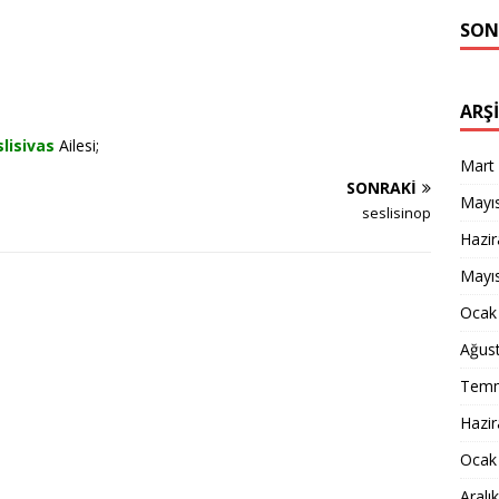
SON
ARŞ
lisivas
Ailesi;
Mart
SONRAKI
Mayı
seslisinop
Hazi
Mayı
Ocak
Ağus
Temm
Hazi
Ocak
Aralı