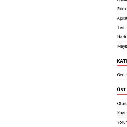
Ekim
Ağus
Temm
Hazi
Mayı
KAT
Gene
ÜST 
Otur
Kayıt 
Yorum