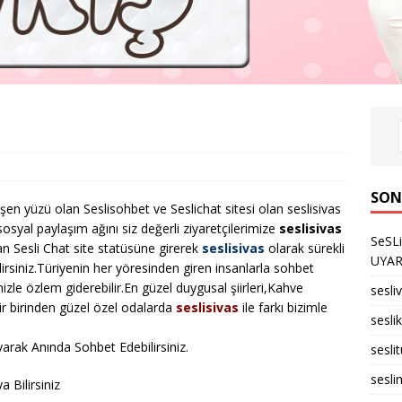
SON
işen yüzü olan Seslisohbet ve Seslichat sitesi olan seslisivas
osyal paylaşım ağını siz değerli ziyaretçilerimize
seslisivas
SeSL
n Sesli Chat site statüsüne girerek
seslisivas
olarak sürekli
UYARID
lirsiniz.Türiyenin her yöresinden giren insanlarla sohbet
imizle özlem giderebilir.En güzel duygusal şiirleri,Kahve
sesli
r birinden güzel özel odalarda
seslisivas
ile farkı bizimle
seslik
arak Anında Sohbet Edebilirsiniz.
sesli
sesli
 Bilirsiniz