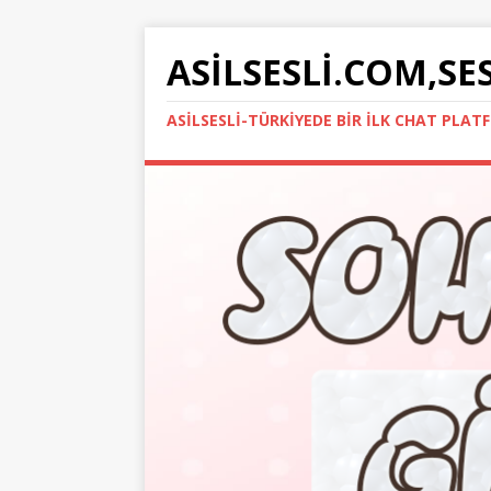
ASILSESLI.COM,SE
ASILSESLI-TÜRKIYEDE BIR İLK CHAT PLA