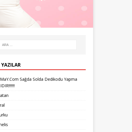
 YAZILAR
iMaY.Com Sağda Solda Dedikodu Yapma
IR!!!!!!!
vatan
ral
turku
melis