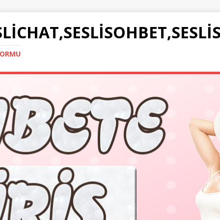
SLICHAT,SESLISOHBET,SESLI
TFORMU