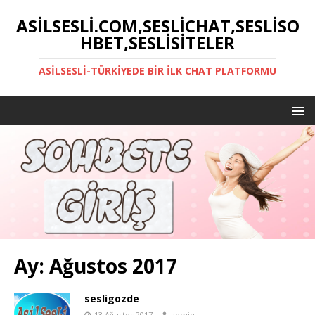
ASILSESLI.COM,SESLICHAT,SESLISO
HBET,SESLISITELER
ASILSESLI-TÜRKIYEDE BIR İLK CHAT PLATFORMU
Ay:
Ağustos 2017
sesligozde
13 Ağustos 2017
admin