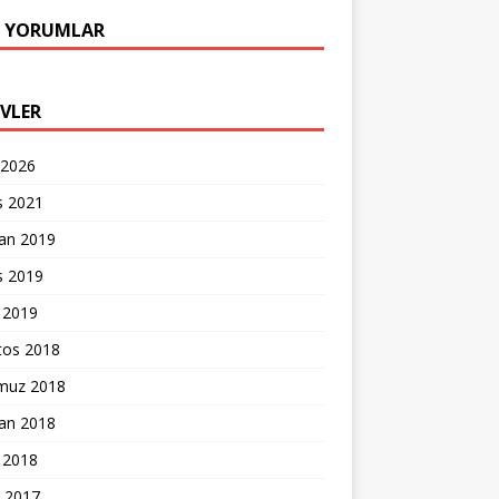
 YORUMLAR
IVLER
 2026
s 2021
ran 2019
s 2019
 2019
tos 2018
uz 2018
ran 2018
 2018
k 2017