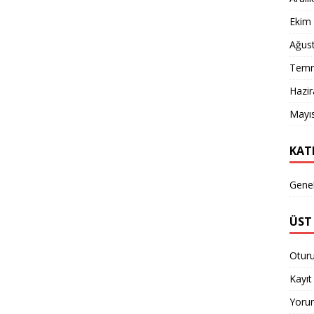
Ekim
Ağus
Temm
Hazi
Mayı
KAT
Gene
ÜST 
Otur
Kayıt 
Yorum