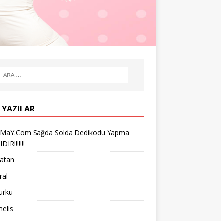
 YAZILAR
iMaY.Com Sağda Solda Dedikodu Yapma
IR!!!!!!!
vatan
ral
turku
melis