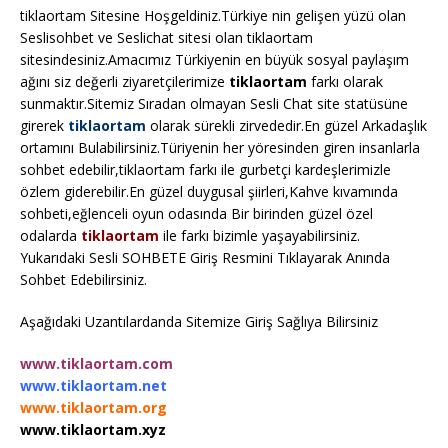
tiklaortam Sitesine Hoşgeldiniz.Türkiye nin gelişen yüzü olan
Seslisohbet ve Seslichat sitesi olan tiklaortam
sitesindesiniz.Amacımız Türkiyenin en büyük sosyal paylaşım
ağını siz değerli ziyaretçilerimize
tiklaortam
farkı olarak
sunmaktır.Sitemiz Sıradan olmayan Sesli Chat site statüsüne
girerek
tiklaortam
olarak sürekli zirvededir.En güzel Arkadaşlık
ortamını Bulabilirsiniz.Türiyenin her yöresinden giren insanlarla
sohbet edebilir,tiklaortam farkı ile gurbetçi kardeşlerimizle
özlem giderebilir.En güzel duygusal şiirleri,Kahve kıvamında
sohbeti,eğlenceli oyun odasında Bir birinden güzel özel
odalarda
tiklaortam
ile farkı bizimle yaşayabilirsiniz.
Yukarıdaki Sesli SOHBETE Giriş Resmini Tıklayarak Anında
Sohbet Edebilirsiniz.
Aşağıdaki Uzantılardanda Sitemize Giriş Sağlıya Bilirsiniz
www.tiklaortam.com
www.tiklaortam.net
www.tiklaortam.org
www.tiklaortam.xyz