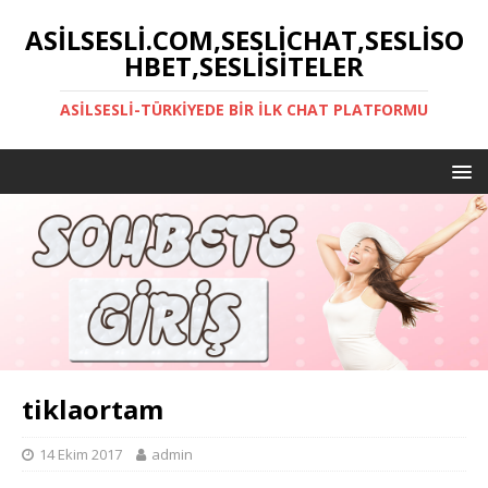
ASILSESLI.COM,SESLICHAT,SESLISO
HBET,SESLISITELER
ASILSESLI-TÜRKIYEDE BIR İLK CHAT PLATFORMU
tiklaortam
14 Ekim 2017
admin