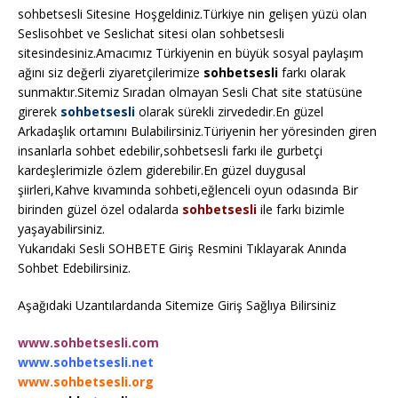
sohbetsesli Sitesine Hoşgeldiniz.Türkiye nin gelişen yüzü olan
Seslisohbet ve Seslichat sitesi olan sohbetsesli
sitesindesiniz.Amacımız Türkiyenin en büyük sosyal paylaşım
ağını siz değerli ziyaretçilerimize
sohbetsesli
farkı olarak
sunmaktır.Sitemiz Sıradan olmayan Sesli Chat site statüsüne
girerek
sohbetsesli
olarak sürekli zirvededir.En güzel
Arkadaşlık ortamını Bulabilirsiniz.Türiyenin her yöresinden giren
insanlarla sohbet edebilir,sohbetsesli farkı ile gurbetçi
kardeşlerimizle özlem giderebilir.En güzel duygusal
şiirleri,Kahve kıvamında sohbeti,eğlenceli oyun odasında Bir
birinden güzel özel odalarda
sohbetsesli
ile farkı bizimle
yaşayabilirsiniz.
Yukarıdaki Sesli SOHBETE Giriş Resmini Tıklayarak Anında
Sohbet Edebilirsiniz.
Aşağıdaki Uzantılardanda Sitemize Giriş Sağlıya Bilirsiniz
www.sohbetsesli.com
www.sohbetsesli.net
www.sohbetsesli.org