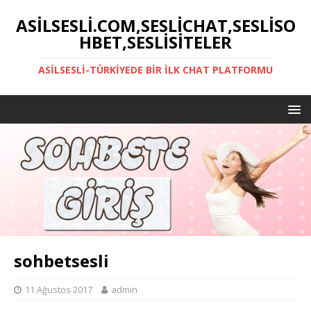
ASILSESLI.COM,SESLICHAT,SESLISO
HBET,SESLISITELER
ASILSESLI-TÜRKIYEDE BIR İLK CHAT PLATFORMU
sohbetsesli
11 Ağustos 2017
admin