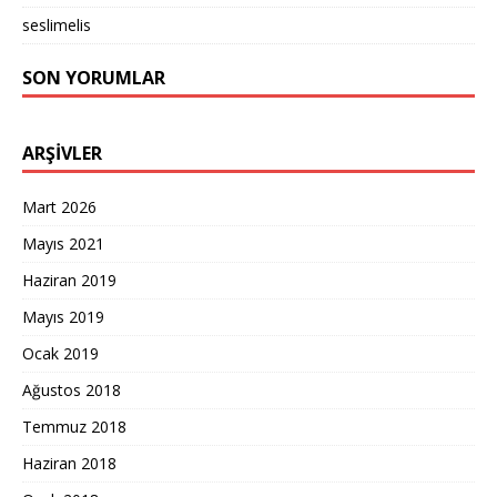
seslimelis
SON YORUMLAR
ARŞIVLER
Mart 2026
Mayıs 2021
Haziran 2019
Mayıs 2019
Ocak 2019
Ağustos 2018
Temmuz 2018
Haziran 2018