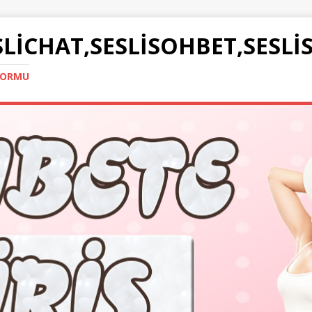
SLICHAT,SESLISOHBET,SESLI
TFORMU