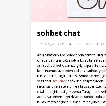
sohbet chat
12 Ağustos 2018
admin
Genel
Akıllı cihazlarınızda Sohbet odalarımıza İster
cihazlardan giriş sağlayabilir kolay bir şek
asil sesli sohbet odamıza giriş yapa bilirsini
katıl. Internet üzerinden asil sesli sohbet ya
tüm cihazlarla ilgili asil sesli sohbet etmek çok
sesli chat
seslichat
siteleride gelişmektedir.
imkansız Bırakın telefonlara bilgisayar üzerin
odalarına girilmesi çok zordu Tarayıcılar üzer
acaba yüklemeniz gerekiyordu sohbet odaların
kullanılmaya başlandı Uzun süre boyunca Flash 