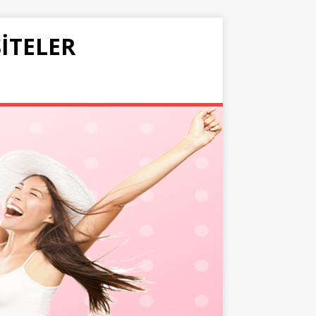
SITELER