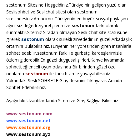
sestonum Sitesine Hoşgeldiniz.Türkiye nin gelişen yüzü olan
Seslisohbet ve Seslichat sitesi olan sestonum
sitesindesiniz.Amacımız Türkiyenin en büyük sosyal paylaşım
ağını siz değerli ziyaretçilerimize
sestonum
farkı olarak
sunmaktır.Sitemiz Sıradan olmayan Sesli Chat site statüsüne
girerek
sestonum
olarak sürekli zirvededir.En güzel Arkadaşlık
ortamını Bulabilirsiniz.Türiyenin her yöresinden giren insanlarla
sohbet edebilir,sestonum farkı ile gurbetçi kardeşlerimizle
özlem giderebilir.En güzel duygusal şiirleri,Kahve kıvamında
sohbeti,eğlenceli oyun odasında Bir birinden güzel özel
odalarda
sestonum
ile farkı bizimle yaşayabilirsiniz.
Yukarıdaki Sesli SOHBETE Giriş Resmini Tıklayarak Anında
Sohbet Edebilirsiniz.
Aşağıdaki Uzantılardanda Sitemize Giriş Sağlıya Bilirsiniz
www.sestonum.com
www.sestonum.net
www.sestonum.org
www.sestonum.xyz