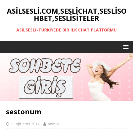
ASILSESLI.COM,SESLICHAT,SESLISO
HBET,SESLISITELER
ASILSESLI-TÜRKIYEDE BIR İLK CHAT PLATFORMU
sestonum
11 Ağustos 2017
admin