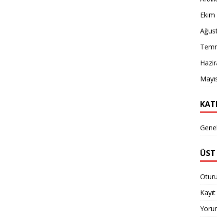
Ekim
Ağus
Temm
Hazi
Mayı
KAT
Gene
ÜST 
Otur
Kayıt 
Yorum