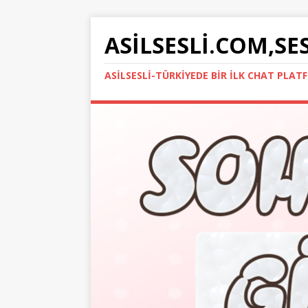
ASILSESLI.COM,SE
ASILSESLI-TÜRKIYEDE BIR İLK CHAT PLA