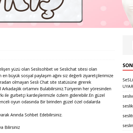
SON
elişen yüzü olan Seslisohbet ve Seslichat sitesi olan
 en büyük sosyal paylaşım ağını siz değerli ziyaretçilerimize
SeSL
ıradan olmayan Sesli Chat site statüsüne girerek
UYARID
l Arkadaşlık ortamını Bulabilirsiniz.Türiyenin her yöresinden
rkı ile gurbetçi kardeşlerimizle özlem giderebilir.En güzel
sesli
enceli oyun odasında Bir birinden güzel özel odalarda
seslik
arak Anında Sohbet Edebilirsiniz.
sesli
sesli
 Bilirsiniz