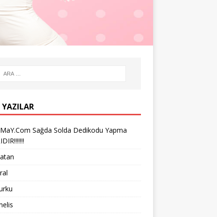
 YAZILAR
iMaY.Com Sağda Solda Dedikodu Yapma
IR!!!!!!!
vatan
ral
turku
melis