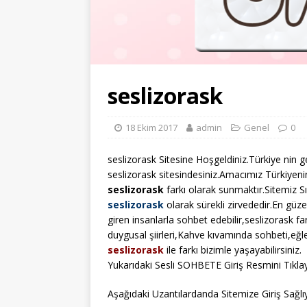
seslizorask
18 Ekim 2017
admin
Genel
0
seslizorask Sitesine Hoşgeldiniz.Türkiye nin g
seslizorask sitesindesiniz.Amacımız Türkiyenin
seslizorask
farkı olarak sunmaktır.Sitemiz S
seslizorask
olarak sürekli zirvededir.En güze
giren insanlarla sohbet edebilir,seslizorask fa
duygusal şiirleri,Kahve kıvamında sohbeti,eğl
seslizorask
ile farkı bizimle yaşayabilirsiniz.
Yukarıdaki Sesli SOHBETE Giriş Resmini Tıklay
Aşağıdaki Uzantılardanda Sitemize Giriş Sağlıya