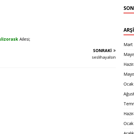
SON
ARŞ
slizorask
Ailesi;
Mart
SONRAKI
Mayı
seslihayalsin
Hazi
Mayı
Ocak
Ağus
Temm
Hazi
Ocak
Aralı