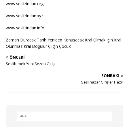
www.seslizindan.org
www.seslizindan.xyz
www.seslizindan.info
Zaman Duracak Tarih Yeniden Konuşacak Kral Olmak İçin Kral
Olunmaz Kral Doğulur Çılgın ÇocuK
ÖNCEKI
Seslibebek Yeni Sezon Girişi
SONRAKI
Seslihazar Girişler Hazır