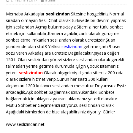
2 Haziran 2017
admin
Merhaba Arkadaşlar
seslizindan
Sitesine hoşgeldiniz.Normal
sıradan olmayan Sesli Chat olarak turkiyede bir devrim yapmak
için seslizindan Açmış bulunmaktayız.Sitemizi her türlü sohbet
etmek için kullanabilir,Kamera açabilir,canlı olarak görüşme
sohbet etme imkanları seslizindan olarak ücretsizdir.Şuan
gundemde olan staf3 Yetkisi
seslizindan
getirme şartı 9 user
sözü veren Arkadaşlara ücretsiz Dağıtılacaktır.piyasa değeri
150 tl Olan seslizindan görevi sizlere seslizindan olarak gerekli
talimatları yerine getirme durumuda Çılgın Çocuk istemeniz
yeterli
seslizindan
Olarak alışıgelmiş dışında sitemiz 200 oda
olarak sizlere hizmet verip.Günün her saati 300 kullanı
akşamları 1200 kullanıcı seslizindan mevcuttur.Doyumsuz Eşsiz
arkadaşlık,Aşk sohbet bağlanmak için.Yukarıdaki Sohbete
bağlanmak için tıklayınız yazısını tıklamanız yeterli olacaktır
Mutlu Sohbetler Geçirmenizi istiyoruz. seslizindan Olarak
Aşağıdaki isimlerden de bize ulaşabilirsiniz diyor.İyi Günler
www.seslizindan.net