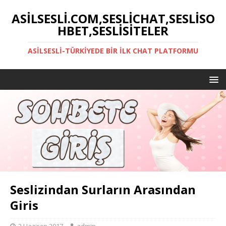
ASILSESLI.COM,SESLICHAT,SESLISO
HBET,SESLISITELER
ASILSESLI-TÜRKIYEDE BIR İLK CHAT PLATFORMU
Seslizindan Surların Arasından
Giris