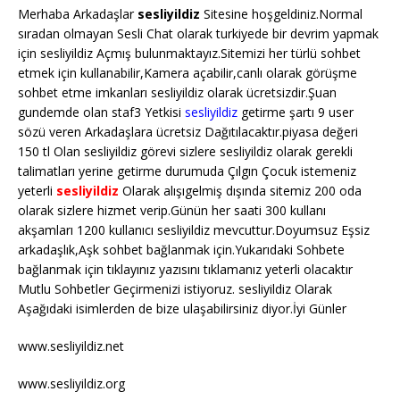
Merhaba Arkadaşlar
sesliyildiz
Sitesine hoşgeldiniz.Normal
sıradan olmayan Sesli Chat olarak turkiyede bir devrim yapmak
için sesliyildiz Açmış bulunmaktayız.Sitemizi her türlü sohbet
etmek için kullanabilir,Kamera açabilir,canlı olarak görüşme
sohbet etme imkanları sesliyildiz olarak ücretsizdir.Şuan
gundemde olan staf3 Yetkisi
sesliyildiz
getirme şartı 9 user
sözü veren Arkadaşlara ücretsiz Dağıtılacaktır.piyasa değeri
150 tl Olan sesliyildiz görevi sizlere sesliyildiz olarak gerekli
talimatları yerine getirme durumuda Çılgın Çocuk istemeniz
yeterli
sesliyildiz
Olarak alışıgelmiş dışında sitemiz 200 oda
olarak sizlere hizmet verip.Günün her saati 300 kullanı
akşamları 1200 kullanıcı sesliyildiz mevcuttur.Doyumsuz Eşsiz
arkadaşlık,Aşk sohbet bağlanmak için.Yukarıdaki Sohbete
bağlanmak için tıklayınız yazısını tıklamanız yeterli olacaktır
Mutlu Sohbetler Geçirmenizi istiyoruz. sesliyildiz Olarak
Aşağıdaki isimlerden de bize ulaşabilirsiniz diyor.İyi Günler
www.sesliyildiz.net
www.sesliyildiz.org