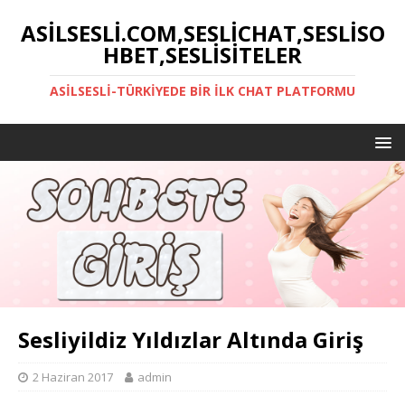
ASILSESLI.COM,SESLICHAT,SESLISO
HBET,SESLISITELER
ASILSESLI-TÜRKIYEDE BIR İLK CHAT PLATFORMU
Sesliyildiz Yıldızlar Altında Giriş
2 Haziran 2017
admin