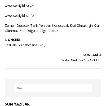
www.sesliyildiz.xyz
www.sesliyildiz.info
Zaman Duracak Tarih Yeniden Konuşacak Kral Olmak İçin Kral
Olunmaz Kral Doğulur Çılgın ÇocuK
ÖNCEKI
Seslilale Gülbahcesine GirİŞ
SONRAKI
Sesliel Nedir Ya Çok Güldüm
SON YAZILAR