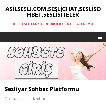
ASILSESLI.COM,SESLICHAT,SESLISO
HBET,SESLISITELER
ASILSESLI-TÜRKIYEDE BIR İLK CHAT PLATFORMU
Sesliyar Sohbet Platformu
5 Haziran 2017
admin