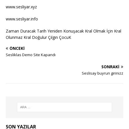
www.sesliyar.xyz
www.sesliyar.info
Zaman Duracak Tarih Yeniden Konuşacak Kral Olmak İçin Kral
Olunmaz Kral Doğulur Çılgın ÇocuK
ÖNCEKI
Sesliklas Demo Site Kapandı
SONRAKI
Seslisay buyrun girinizz
SON YAZILAR