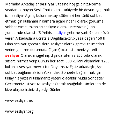
Merhaba Arkadaşlar
sesliyar
Sitesine hoşgeldiniz.Normal
sıradan olmayan Sesli Chat olarak turkiyede bir devrim yapmak
için sesliyar Açmış bulunmaktayız.Sitemizi her türlü sohbet
etmek için kullanabilir,Kamera açabilir,canlı olarak görüşme
sohbet etme imkanları sesliyar olarak ücretsizdir.Şuan
gundemde olan staf3 Yetkisi
sesliyar
getirme şartı 9 user sözü
veren Arkadaşlara ücretsiz Dağıtılacaktır.piyasa değeri 150 tl
Olan sesliyar görevi sizlere sesliyar olarak gerekli talimatları
yerine getirme durumuda Çılgın Çocuk istemeniz yeterli
sesliyar
Olarak alışıgelmiş dışında sitemiz 200 oda olarak
sizlere hizmet verip.Günün her saati 300 kullanı akşamları 1200
kullanıcı sesliyar mevcuttur.Doyumsuz Eşsiz arkadaşlık,Aşk
sohbet bağlanmak için.Yukarıdaki Sohbete bağlanmak için
tıklayınız yazısını tıklamanız yeterli olacaktır Mutlu Sohbetler
Geçirmenizi istiyoruz. sesliyar Olarak Aşağıdaki isimlerden de
bize ulaşabilirsiniz diyor.İyi Günler
www.sesliyar.net
www.sesliyar.org