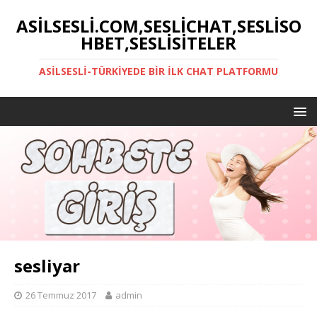
ASILSESLI.COM,SESLICHAT,SESLISO
HBET,SESLISITELER
ASILSESLI-TÜRKIYEDE BIR İLK CHAT PLATFORMU
sesliyar
26 Temmuz 2017
admin