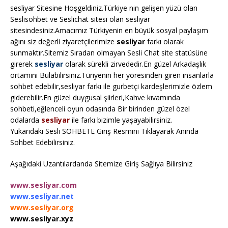
sesliyar Sitesine Hoşgeldiniz.Türkiye nin gelişen yüzü olan
Seslisohbet ve Seslichat sitesi olan sesliyar
sitesindesiniz.Amacımız Türkiyenin en büyük sosyal paylaşım
ağını siz değerli ziyaretçilerimize
sesliyar
farkı olarak
sunmaktır.Sitemiz Sıradan olmayan Sesli Chat site statüsüne
girerek
sesliyar
olarak sürekli zirvededir.En güzel Arkadaşlık
ortamını Bulabilirsiniz.Türiyenin her yöresinden giren insanlarla
sohbet edebilir,sesliyar farkı ile gurbetçi kardeşlerimizle özlem
giderebilir.En güzel duygusal şiirleri,Kahve kıvamında
sohbeti,eğlenceli oyun odasında Bir birinden güzel özel
odalarda
sesliyar
ile farkı bizimle yaşayabilirsiniz.
Yukarıdaki Sesli SOHBETE Giriş Resmini Tıklayarak Anında
Sohbet Edebilirsiniz.
Aşağıdaki Uzantılardanda Sitemize Giriş Sağlıya Bilirsiniz
www.sesliyar.com
www.sesliyar.net
www.sesliyar.org
www.sesliyar.xyz