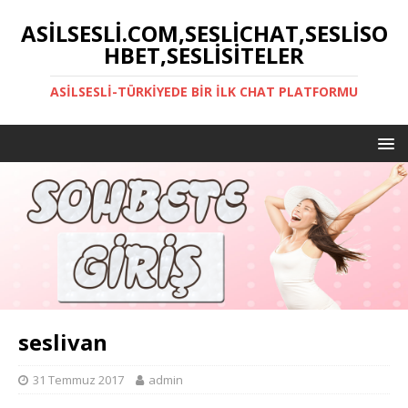
ASILSESLI.COM,SESLICHAT,SESLISO
HBET,SESLISITELER
ASILSESLI-TÜRKIYEDE BIR İLK CHAT PLATFORMU
seslivan
31 Temmuz 2017
admin