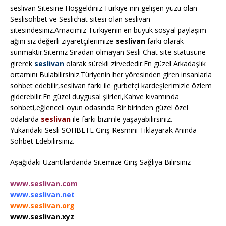
seslivan Sitesine Hoşgeldiniz.Türkiye nin gelişen yüzü olan
Seslisohbet ve Seslichat sitesi olan seslivan
sitesindesiniz.Amacımız Türkiyenin en büyük sosyal paylaşım
ağını siz değerli ziyaretçilerimize
seslivan
farkı olarak
sunmaktır.Sitemiz Sıradan olmayan Sesli Chat site statüsüne
girerek
seslivan
olarak sürekli zirvededir.En güzel Arkadaşlık
ortamını Bulabilirsiniz.Türiyenin her yöresinden giren insanlarla
sohbet edebilir,seslivan farkı ile gurbetçi kardeşlerimizle özlem
giderebilir.En güzel duygusal şiirleri,Kahve kıvamında
sohbeti,eğlenceli oyun odasında Bir birinden güzel özel
odalarda
seslivan
ile farkı bizimle yaşayabilirsiniz.
Yukarıdaki Sesli SOHBETE Giriş Resmini Tıklayarak Anında
Sohbet Edebilirsiniz.
Aşağıdaki Uzantılardanda Sitemize Giriş Sağlıya Bilirsiniz
www.seslivan.com
www.seslivan.net
www.seslivan.org
www.seslivan.xyz