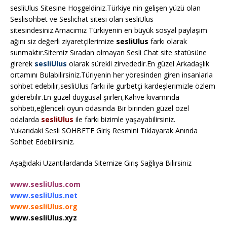
sesliUlus Sitesine Hoşgeldiniz.Türkiye nin gelişen yüzü olan
Seslisohbet ve Seslichat sitesi olan sesliUlus
sitesindesiniz.Amacımız Türkiyenin en büyük sosyal paylaşım
ağını siz değerli ziyaretçilerimize
sesliUlus
farkı olarak
sunmaktır.Sitemiz Sıradan olmayan Sesli Chat site statüsüne
girerek
sesliUlus
olarak sürekli zirvededir.En güzel Arkadaşlık
ortamını Bulabilirsiniz.Türiyenin her yöresinden giren insanlarla
sohbet edebilir,sesliUlus farkı ile gurbetçi kardeşlerimizle özlem
giderebilir.En güzel duygusal şiirleri,Kahve kıvamında
sohbeti,eğlenceli oyun odasında Bir birinden güzel özel
odalarda
sesliUlus
ile farkı bizimle yaşayabilirsiniz.
Yukarıdaki Sesli SOHBETE Giriş Resmini Tıklayarak Anında
Sohbet Edebilirsiniz.
Aşağıdaki Uzantılardanda Sitemize Giriş Sağlıya Bilirsiniz
www.sesliUlus.com
www.sesliUlus.net
www.sesliUlus.org
www.sesliUlus.xyz