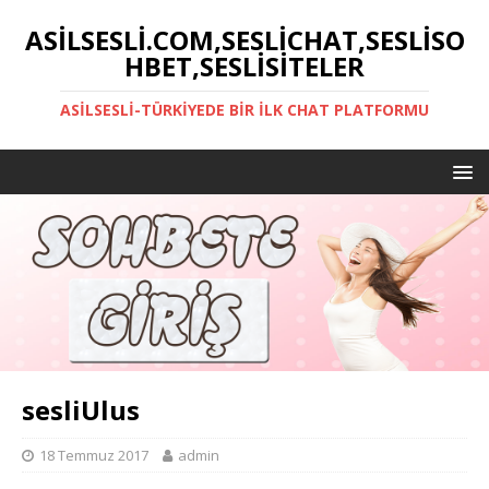
ASILSESLI.COM,SESLICHAT,SESLISO
HBET,SESLISITELER
ASILSESLI-TÜRKIYEDE BIR İLK CHAT PLATFORMU
sesliUlus
18 Temmuz 2017
admin