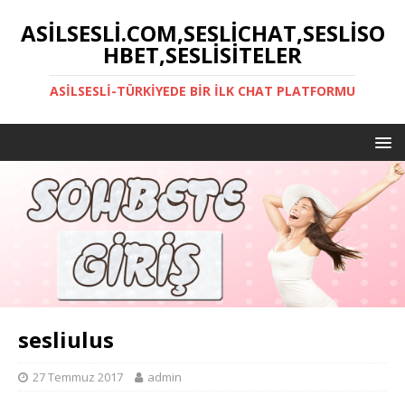
ASILSESLI.COM,SESLICHAT,SESLISO
HBET,SESLISITELER
ASILSESLI-TÜRKIYEDE BIR İLK CHAT PLATFORMU
sesliulus
27 Temmuz 2017
admin