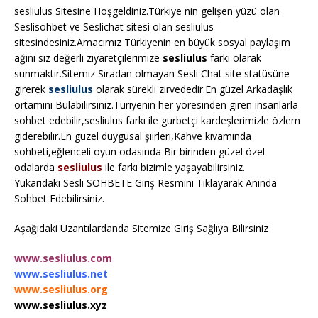
sesliulus Sitesine Hoşgeldiniz.Türkiye nin gelişen yüzü olan
Seslisohbet ve Seslichat sitesi olan sesliulus
sitesindesiniz.Amacımız Türkiyenin en büyük sosyal paylaşım
ağını siz değerli ziyaretçilerimize
sesliulus
farkı olarak
sunmaktır.Sitemiz Sıradan olmayan Sesli Chat site statüsüne
girerek
sesliulus
olarak sürekli zirvededir.En güzel Arkadaşlık
ortamını Bulabilirsiniz.Türiyenin her yöresinden giren insanlarla
sohbet edebilir,sesliulus farkı ile gurbetçi kardeşlerimizle özlem
giderebilir.En güzel duygusal şiirleri,Kahve kıvamında
sohbeti,eğlenceli oyun odasında Bir birinden güzel özel
odalarda
sesliulus
ile farkı bizimle yaşayabilirsiniz.
Yukarıdaki Sesli SOHBETE Giriş Resmini Tıklayarak Anında
Sohbet Edebilirsiniz.
Aşağıdaki Uzantılardanda Sitemize Giriş Sağlıya Bilirsiniz
www.sesliulus.com
www.sesliulus.net
www.sesliulus.org
www.sesliulus.xyz