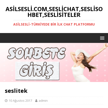
ASILSESLI.COM,SESLICHAT,SESLISO
HBET,SESLISITELER
ASILSESLI-TÜRKIYEDE BIR İLK CHAT PLATFORMU
seslitek
10 Ağustos 2017
admin