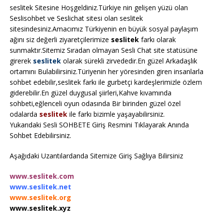
seslitek Sitesine Hoşgeldiniz.Türkiye nin gelişen yüzü olan
Seslisohbet ve Seslichat sitesi olan seslitek
sitesindesiniz.Amacımız Türkiyenin en büyük sosyal paylaşım
ağını siz değerli ziyaretçilerimize
seslitek
farkı olarak
sunmaktır.Sitemiz Sıradan olmayan Sesli Chat site statüsüne
girerek
seslitek
olarak sürekli zirvededir.En güzel Arkadaşlık
ortamını Bulabilirsiniz.Türiyenin her yöresinden giren insanlarla
sohbet edebilir,seslitek farkı ile gurbetçi kardeşlerimizle özlem
giderebilir.En güzel duygusal şiirleri,Kahve kıvamında
sohbeti,eğlenceli oyun odasında Bir birinden güzel özel
odalarda
seslitek
ile farkı bizimle yaşayabilirsiniz.
Yukarıdaki Sesli SOHBETE Giriş Resmini Tıklayarak Anında
Sohbet Edebilirsiniz.
Aşağıdaki Uzantılardanda Sitemize Giriş Sağlıya Bilirsiniz
www.seslitek.com
www.seslitek.net
www.seslitek.org
www.seslitek.xyz