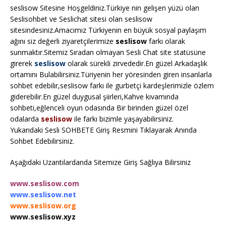
seslisow Sitesine Hoşgeldiniz.Türkiye nin gelişen yüzü olan
Seslisohbet ve Seslichat sitesi olan seslisow
sitesindesiniz.Amacımız Türkiyenin en büyük sosyal paylaşım
ağını siz değerli ziyaretçilerimize
seslisow
farkı olarak
sunmaktır.Sitemiz Sıradan olmayan Sesli Chat site statüsüne
girerek
seslisow
olarak sürekli zirvededir.En güzel Arkadaşlık
ortamını Bulabilirsiniz.Türiyenin her yöresinden giren insanlarla
sohbet edebilir,seslisow farkı ile gurbetçi kardeşlerimizle özlem
giderebilir.En güzel duygusal şiirleri,Kahve kıvamında
sohbeti,eğlenceli oyun odasında Bir birinden güzel özel
odalarda
seslisow
ile farkı bizimle yaşayabilirsiniz.
Yukarıdaki Sesli SOHBETE Giriş Resmini Tıklayarak Anında
Sohbet Edebilirsiniz.
Aşağıdaki Uzantılardanda Sitemize Giriş Sağlıya Bilirsiniz
www.seslisow.com
www.seslisow.net
www.seslisow.org
www.seslisow.xyz