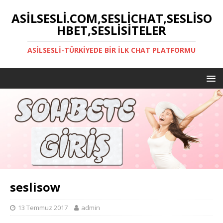
ASILSESLI.COM,SESLICHAT,SESLISO
HBET,SESLISITELER
ASILSESLI-TÜRKIYEDE BIR İLK CHAT PLATFORMU
seslisow
13 Temmuz 2017
admin