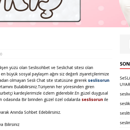
0
SON
lişen yüzü olan Seslisohbet ve Seslichat sitesi olan
en büyük sosyal paylaşım ağını siz değerli ziyaretçilerimize
SeSL
radan olmayan Sesli Chat site statüsüne girerek
seslisorun
UYARID
rtamını Bulabilirsiniz.Türiyenin her yöresinden giren
 gurbetçi kardeşlerimizle özlem giderebilir.En güzel duygusal
sesli
un odasında Bir birinden güzel özel odalarda
seslisorun
ile
seslik
arak Anında Sohbet Edebilirsiniz.
sesli
sesli
 Bilirsiniz