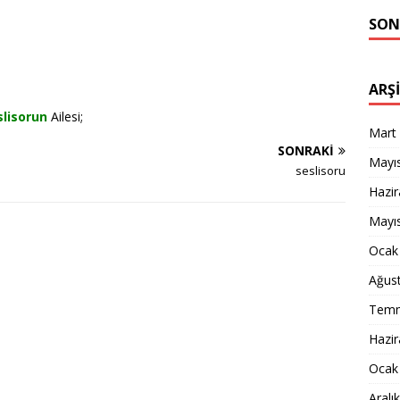
SON
ARŞ
slisorun
Ailesi;
Mart
SONRAKI
Mayı
seslisoru
Hazi
Mayı
Ocak
Ağus
Temm
Hazi
Ocak
Aralı