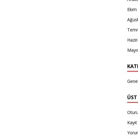
Ekim
Ağus
Temm
Hazi
Mayı
KAT
Gene
ÜST 
Otur
Kayıt 
Yorum