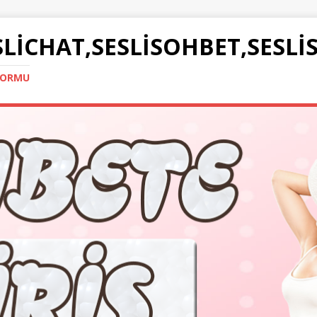
SLICHAT,SESLISOHBET,SESLI
TFORMU