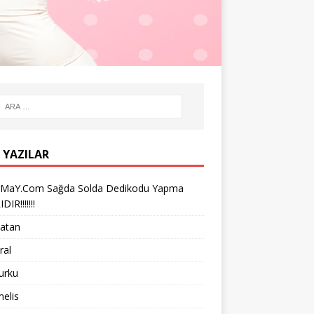
 YAZILAR
iMaY.Com Sağda Solda Dedikodu Yapma
IR!!!!!!!
vatan
ral
turku
melis