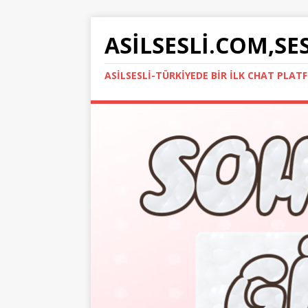
ASILSESLI.COM,SE
ASILSESLI-TÜRKIYEDE BIR İLK CHAT PLA