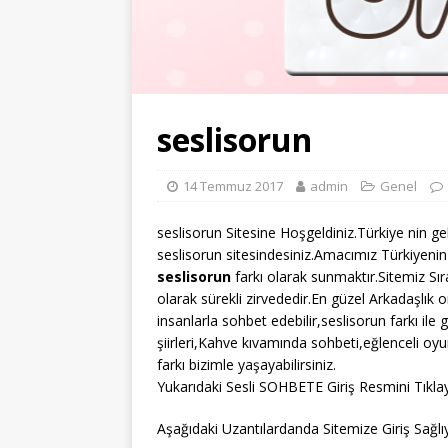
seslisorun
14 Temmuz 2017
admin
Genel
seslisorun Sitesine Hoşgeldiniz.Türkiye nin ge
seslisorun sitesindesiniz.Amacımız Türkiyenin 
seslisorun
farkı olarak sunmaktır.Sitemiz Sı
olarak sürekli zirvededir.En güzel Arkadaşlık o
insanlarla sohbet edebilir,seslisorun farkı ile
şiirleri,Kahve kıvamında sohbeti,eğlenceli oy
farkı bizimle yaşayabilirsiniz.
Yukarıdaki Sesli SOHBETE Giriş Resmini Tıklay
Aşağıdaki Uzantılardanda Sitemize Giriş Sağlıya