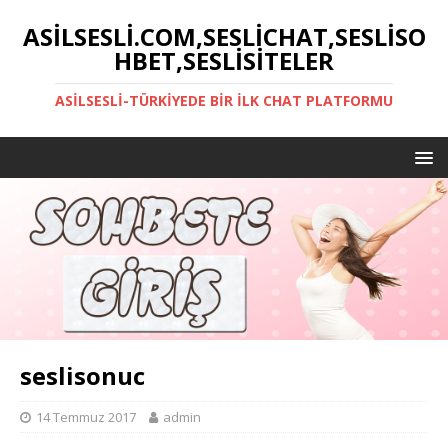
ASILSESLI.COM,SESLICHAT,SESLISO
HBET,SESLISITELER
ASILSESLI-TÜRKIYEDE BIR İLK CHAT PLATFORMU
seslisonuc
14 Temmuz 2017
admin