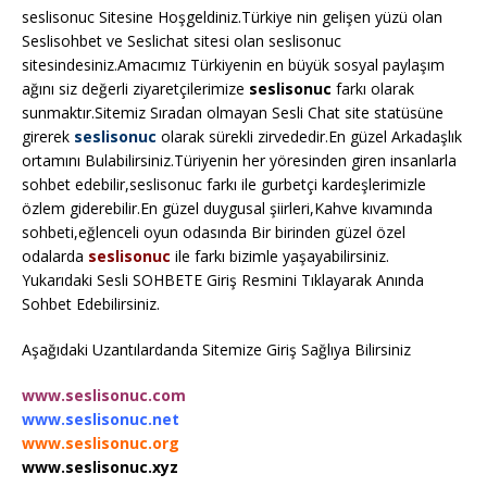
seslisonuc Sitesine Hoşgeldiniz.Türkiye nin gelişen yüzü olan
Seslisohbet ve Seslichat sitesi olan seslisonuc
sitesindesiniz.Amacımız Türkiyenin en büyük sosyal paylaşım
ağını siz değerli ziyaretçilerimize
seslisonuc
farkı olarak
sunmaktır.Sitemiz Sıradan olmayan Sesli Chat site statüsüne
girerek
seslisonuc
olarak sürekli zirvededir.En güzel Arkadaşlık
ortamını Bulabilirsiniz.Türiyenin her yöresinden giren insanlarla
sohbet edebilir,seslisonuc farkı ile gurbetçi kardeşlerimizle
özlem giderebilir.En güzel duygusal şiirleri,Kahve kıvamında
sohbeti,eğlenceli oyun odasında Bir birinden güzel özel
odalarda
seslisonuc
ile farkı bizimle yaşayabilirsiniz.
Yukarıdaki Sesli SOHBETE Giriş Resmini Tıklayarak Anında
Sohbet Edebilirsiniz.
Aşağıdaki Uzantılardanda Sitemize Giriş Sağlıya Bilirsiniz
www.seslisonuc.com
www.seslisonuc.net
www.seslisonuc.org
www.seslisonuc.xyz