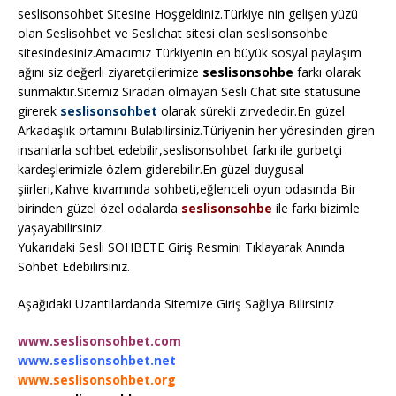
seslisonsohbet Sitesine Hoşgeldiniz.Türkiye nin gelişen yüzü
olan Seslisohbet ve Seslichat sitesi olan seslisonsohbe
sitesindesiniz.Amacımız Türkiyenin en büyük sosyal paylaşım
ağını siz değerli ziyaretçilerimize
seslisonsohbe
farkı olarak
sunmaktır.Sitemiz Sıradan olmayan Sesli Chat site statüsüne
girerek
seslisonsohbet
olarak sürekli zirvededir.En güzel
Arkadaşlık ortamını Bulabilirsiniz.Türiyenin her yöresinden giren
insanlarla sohbet edebilir,seslisonsohbet farkı ile gurbetçi
kardeşlerimizle özlem giderebilir.En güzel duygusal
şiirleri,Kahve kıvamında sohbeti,eğlenceli oyun odasında Bir
birinden güzel özel odalarda
seslisonsohbe
ile farkı bizimle
yaşayabilirsiniz.
Yukarıdaki Sesli SOHBETE Giriş Resmini Tıklayarak Anında
Sohbet Edebilirsiniz.
Aşağıdaki Uzantılardanda Sitemize Giriş Sağlıya Bilirsiniz
www.seslisonsohbet.com
www.seslisonsohbet.net
www.seslisonsohbet.org