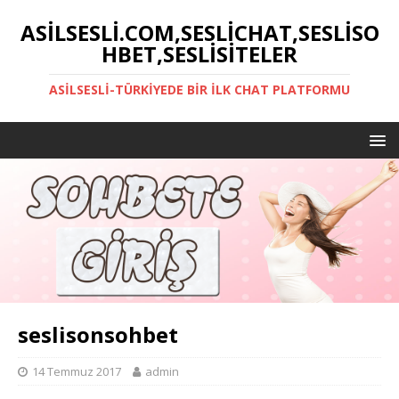
ASILSESLI.COM,SESLICHAT,SESLISO
HBET,SESLISITELER
ASILSESLI-TÜRKIYEDE BIR İLK CHAT PLATFORMU
seslisonsohbet
14 Temmuz 2017
admin