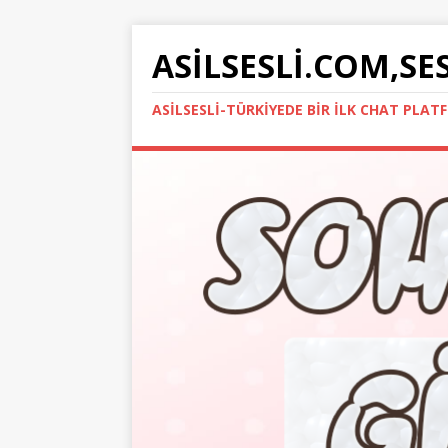
ASILSESLI.COM,SE
ASILSESLI-TÜRKIYEDE BIR İLK CHAT PLA