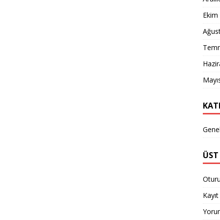
Ekim
Ağus
Temm
Hazi
Mayı
KAT
Gene
ÜST 
Otur
Kayıt 
Yorum