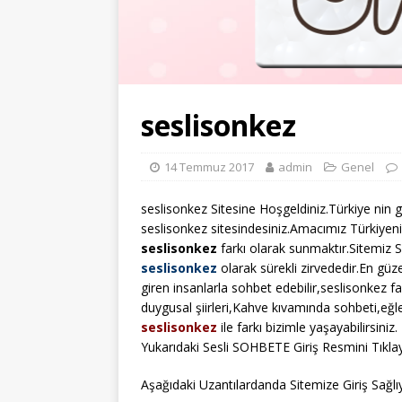
seslisonkez
14 Temmuz 2017
admin
Genel
seslisonkez Sitesine Hoşgeldiniz.Türkiye nin g
seslisonkez sitesindesiniz.Amacımız Türkiyenin
seslisonkez
farkı olarak sunmaktır.Sitemiz 
seslisonkez
olarak sürekli zirvededir.En güze
giren insanlarla sohbet edebilir,seslisonkez fa
duygusal şiirleri,Kahve kıvamında sohbeti,eğl
seslisonkez
ile farkı bizimle yaşayabilirsiniz.
Yukarıdaki Sesli SOHBETE Giriş Resmini Tıklay
Aşağıdaki Uzantılardanda Sitemize Giriş Sağlıya