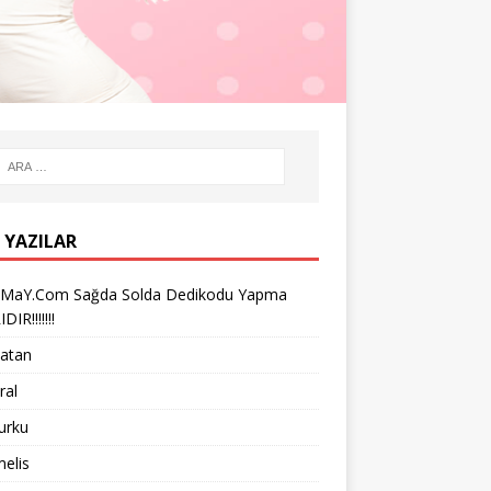
 YAZILAR
iMaY.Com Sağda Solda Dedikodu Yapma
IR!!!!!!!
vatan
ral
turku
melis