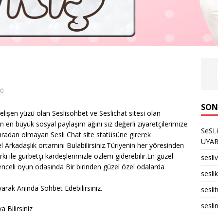
0
SON
elişen yüzü olan Seslisohbet ve Seslichat sitesi olan
 en büyük sosyal paylaşım ağını siz değerli ziyaretçilerimize
SeSL
Sıradan olmayan Sesli Chat site statüsüne girerek
UYARID
l Arkadaşlık ortamını Bulabilirsiniz.Türiyenin her yöresinden
rkı ile gurbetçi kardeşlerimizle özlem giderebilir.En güzel
sesli
enceli oyun odasında Bir birinden güzel özel odalarda
seslik
arak Anında Sohbet Edebilirsiniz.
sesli
sesli
 Bilirsiniz