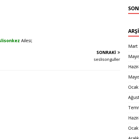
SON
ARŞ
slisonkez
Ailesi;
Mart
SONRAKI
Mayı
seslisonguller
Hazi
Mayı
Ocak
Ağus
Temm
Hazi
Ocak
Aralı