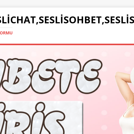
SLICHAT,SESLISOHBET,SESLI
TFORMU