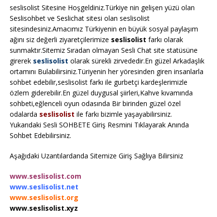
seslisolist Sitesine Hoşgeldiniz.Türkiye nin gelişen yüzü olan
Seslisohbet ve Seslichat sitesi olan seslisolist
sitesindesiniz.Amacımız Türkiyenin en büyük sosyal paylaşım
ağını siz değerli ziyaretçilerimize
seslisolist
farkı olarak
sunmaktır.Sitemiz Sıradan olmayan Sesli Chat site statüsüne
girerek
seslisolist
olarak sürekli zirvededir.En güzel Arkadaşlık
ortamını Bulabilirsiniz.Türiyenin her yöresinden giren insanlarla
sohbet edebilir,seslisolist farkı ile gurbetçi kardeşlerimizle
özlem giderebilir.En güzel duygusal şiirleri,Kahve kıvamında
sohbeti,eğlenceli oyun odasında Bir birinden güzel özel
odalarda
seslisolist
ile farkı bizimle yaşayabilirsiniz.
Yukarıdaki Sesli SOHBETE Giriş Resmini Tıklayarak Anında
Sohbet Edebilirsiniz.
Aşağıdaki Uzantılardanda Sitemize Giriş Sağlıya Bilirsiniz
www.seslisolist.com
www.seslisolist.net
www.seslisolist.org
www.seslisolist.xyz