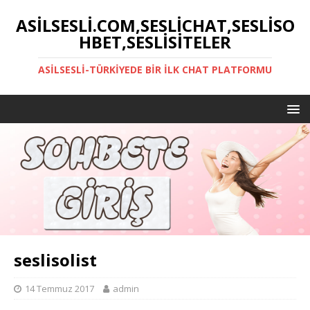
ASILSESLI.COM,SESLICHAT,SESLISO
HBET,SESLISITELER
ASILSESLI-TÜRKIYEDE BIR İLK CHAT PLATFORMU
seslisolist
14 Temmuz 2017
admin