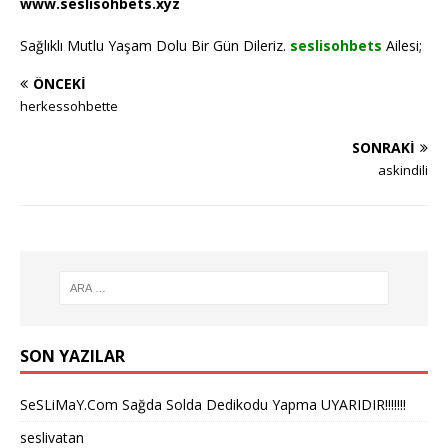
www.seslisohbets.xyz
Sağlıklı Mutlu Yaşam Dolu Bir Gün Dileriz.
seslisohbets
Ailesi;
ÖNCEKI
herkessohbette
SONRAKI
askindili
SON YAZILAR
SeSLiMaY.Com Sağda Solda Dedikodu Yapma UYARIDIR!!!!!!!
seslivatan