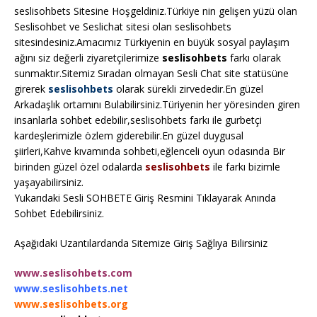
seslisohbets Sitesine Hoşgeldiniz.Türkiye nin gelişen yüzü olan
Seslisohbet ve Seslichat sitesi olan seslisohbets
sitesindesiniz.Amacımız Türkiyenin en büyük sosyal paylaşım
ağını siz değerli ziyaretçilerimize
seslisohbets
farkı olarak
sunmaktır.Sitemiz Sıradan olmayan Sesli Chat site statüsüne
girerek
seslisohbets
olarak sürekli zirvededir.En güzel
Arkadaşlık ortamını Bulabilirsiniz.Türiyenin her yöresinden giren
insanlarla sohbet edebilir,seslisohbets farkı ile gurbetçi
kardeşlerimizle özlem giderebilir.En güzel duygusal
şiirleri,Kahve kıvamında sohbeti,eğlenceli oyun odasında Bir
birinden güzel özel odalarda
seslisohbets
ile farkı bizimle
yaşayabilirsiniz.
Yukarıdaki Sesli SOHBETE Giriş Resmini Tıklayarak Anında
Sohbet Edebilirsiniz.
Aşağıdaki Uzantılardanda Sitemize Giriş Sağlıya Bilirsiniz
www.seslisohbets.com
www.seslisohbets.net
www.seslisohbets.org