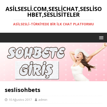
ASILSESLI.COM,SESLICHAT,SESLISO
HBET,SESLISITELER
ASILSESLI-TÜRKIYEDE BIR İLK CHAT PLATFORMU
seslisohbets
10 Ağustos 2017
admin