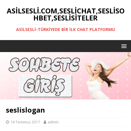
ASILSESLI.COM,SESLICHAT,SESLISO
HBET,SESLISITELER
ASILSESLI-TÜRKIYEDE BIR İLK CHAT PLATFORMU
seslislogan
14 Temmuz 2017
admin