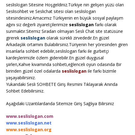
seslislogan Sitesine Hoşgeldiniz.Türkiye nin gelişen yüzü olan
Seslisohbet ve Seslichat sitesi olan seslislogan
sitesindesiniz.Amacımız Türkiyenin en büyük sosyal paylaşım
ağını siz değerli ziyaretçilerimize
seslislogan
farkı olarak
sunmaktır.Sitemiz Sıradan olmayan Sesli Chat site statüsüne
girerek
seslislogan
olarak sürekli zirvededir.En güzel
Arkadaşlık ortamını Bulabilirsiniz.Türiyenin her yöresinden giren
insanlarla sohbet edebilir,seslislogan farkı ile gurbetçi
kardeşlerimizle özlem giderebilir.En güzel duygusal
şiirleri,Kahve kıvamında sohbeti,eğlenceli oyun odasında Bir
birinden güzel özel odalarda
seslislogan
ile farkı bizimle
yaşayabilirsiniz.
Yukarıdaki Sesli SOHBETE Giriş Resmini Tıklayarak Anında
Sohbet Edebilirsiniz.
Aşağıdaki Uzantılardanda Sitemize Giriş Sağlıya Bilirsiniz
www.seslislogan.com
www.seslislogan.net
www.seslislogan.org