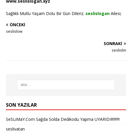
www.seslislogan.xyz
Sağlıklı Mutlu Yaşam Dolu Bir Gün Dileriz.
seslislogan
Ailesi;
ÖNCEKI
seslislow
SONRAKI
seslislm
SON YAZILAR
SeSLiMaY.Com Sağda Solda Dedikodu Yapma UYARIDIR!!!!!!!
seslivatan