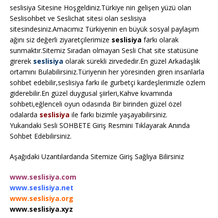
seslisiya Sitesine Hoşgeldiniz.Türkiye nin gelişen yüzü olan
Seslisohbet ve Seslichat sitesi olan seslisiya
sitesindesiniz.Amacımız Türkiyenin en büyük sosyal paylaşım
ağını siz değerli ziyaretçilerimize
seslisiya
farkı olarak
sunmaktır.Sitemiz Sıradan olmayan Sesli Chat site statüsüne
girerek
seslisiya
olarak sürekli zirvededir.En güzel Arkadaşlık
ortamını Bulabilirsiniz.Türiyenin her yöresinden giren insanlarla
sohbet edebilir,seslisiya farkı ile gurbetçi kardeşlerimizle özlem
giderebilir.En güzel duygusal şiirleri,Kahve kıvamında
sohbeti,eğlenceli oyun odasında Bir birinden güzel özel
odalarda
seslisiya
ile farkı bizimle yaşayabilirsiniz.
Yukarıdaki Sesli SOHBETE Giriş Resmini Tıklayarak Anında
Sohbet Edebilirsiniz.
Aşağıdaki Uzantılardanda Sitemize Giriş Sağlıya Bilirsiniz
www.seslisiya.com
www.seslisiya.net
www.seslisiya.org
www.seslisiya.xyz