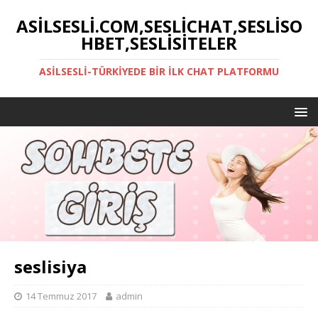
ASILSESLI.COM,SESLICHAT,SESLISO
HBET,SESLISITELER
ASILSESLI-TÜRKIYEDE BIR İLK CHAT PLATFORMU
seslisiya
14 Temmuz 2017
admin