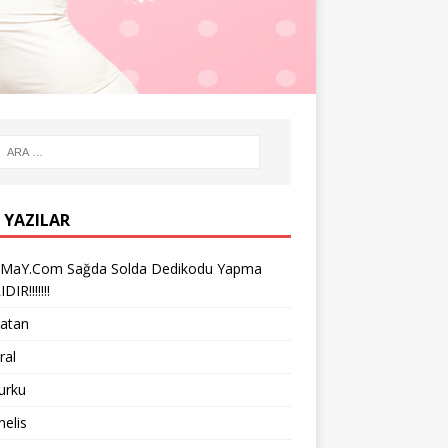
 YAZILAR
iMaY.Com Sağda Solda Dedikodu Yapma
IR!!!!!!!
vatan
ral
turku
melis