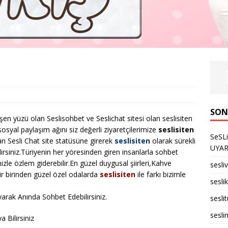
SON
işen yüzü olan Seslisohbet ve Seslichat sitesi olan seslisiten
osyal paylaşım ağını siz değerli ziyaretçilerimize
seslisiten
SeSL
n Sesli Chat site statüsüne girerek
seslisiten
olarak sürekli
UYARID
lirsiniz.Türiyenin her yöresinden giren insanlarla sohbet
imizle özlem giderebilir.En güzel duygusal şiirleri,Kahve
sesli
r birinden güzel özel odalarda
seslisiten
ile farkı bizimle
seslik
arak Anında Sohbet Edebilirsiniz.
sesli
sesli
 Bilirsiniz