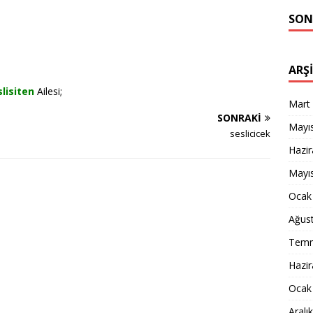
SON
ARŞ
lisiten
Ailesi;
Mart
SONRAKI
Mayı
seslicicek
Hazi
Mayı
Ocak
Ağus
Temm
Hazi
Ocak
Aralı