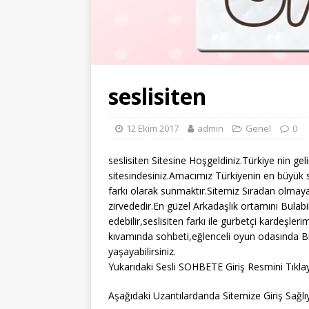
seslisiten
12 Ekim 2017
admin
Genel
0
seslisiten Sitesine Hoşgeldiniz.Türkiye nin gel
sitesindesiniz.Amacımız Türkiyenin en büyük s
farkı olarak sunmaktır.Sitemiz Sıradan olmaya
zirvededir.En güzel Arkadaşlık ortamını Bulabi
edebilir,seslisiten farkı ile gurbetçi kardeşler
kıvamında sohbeti,eğlenceli oyun odasında Bi
yaşayabilirsiniz.
Yukarıdaki Sesli SOHBETE Giriş Resmini Tıklay
Aşağıdaki Uzantılardanda Sitemize Giriş Sağlıya