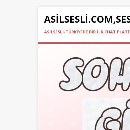
ASILSESLI.COM,SE
ASILSESLI-TÜRKIYEDE BIR İLK CHAT PLA