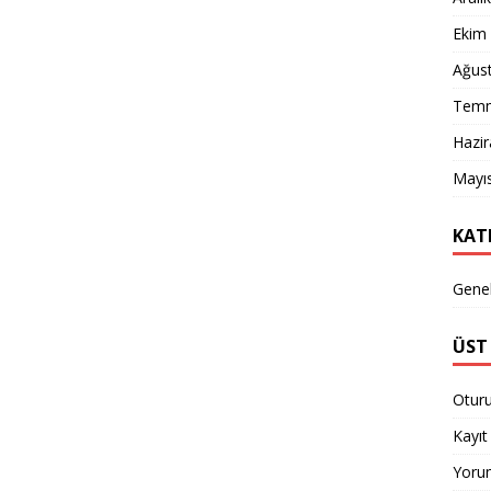
Ekim
Ağus
Temm
Hazi
Mayı
KAT
Gene
ÜST 
Otur
Kayıt 
Yorum