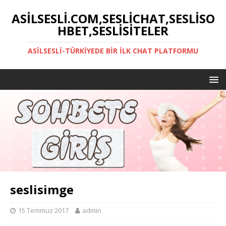
ASILSESLI.COM,SESLICHAT,SESLISO
HBET,SESLISITELER
ASILSESLI-TÜRKIYEDE BIR İLK CHAT PLATFORMU
seslisimge
15 Temmuz 2017
admin