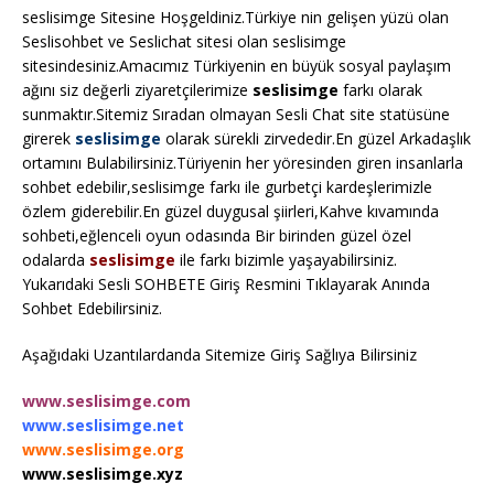
seslisimge Sitesine Hoşgeldiniz.Türkiye nin gelişen yüzü olan
Seslisohbet ve Seslichat sitesi olan seslisimge
sitesindesiniz.Amacımız Türkiyenin en büyük sosyal paylaşım
ağını siz değerli ziyaretçilerimize
seslisimge
farkı olarak
sunmaktır.Sitemiz Sıradan olmayan Sesli Chat site statüsüne
girerek
seslisimge
olarak sürekli zirvededir.En güzel Arkadaşlık
ortamını Bulabilirsiniz.Türiyenin her yöresinden giren insanlarla
sohbet edebilir,seslisimge farkı ile gurbetçi kardeşlerimizle
özlem giderebilir.En güzel duygusal şiirleri,Kahve kıvamında
sohbeti,eğlenceli oyun odasında Bir birinden güzel özel
odalarda
seslisimge
ile farkı bizimle yaşayabilirsiniz.
Yukarıdaki Sesli SOHBETE Giriş Resmini Tıklayarak Anında
Sohbet Edebilirsiniz.
Aşağıdaki Uzantılardanda Sitemize Giriş Sağlıya Bilirsiniz
www.seslisimge.com
www.seslisimge.net
www.seslisimge.org
www.seslisimge.xyz