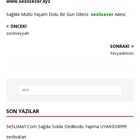
www.seslisezer.xyz
Sağlıklı Mutlu Yaşam Dolu Bir Gün Dileriz.
seslisezer
Ailesi;
ÖNCEKI
sesliseyyah
SONRAKI
Feryadımsın
SON YAZILAR
SeSLiMaY.Com Sağda Solda Dedikodu Yapma UYARIDIR!!!!!!!
seslivatan