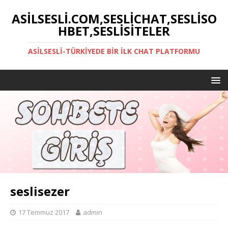
ASILSESLI.COM,SESLICHAT,SESLISO
HBET,SESLISITELER
ASILSESLI-TÜRKIYEDE BIR İLK CHAT PLATFORMU
seslisezer
17 Temmuz 2017
admin