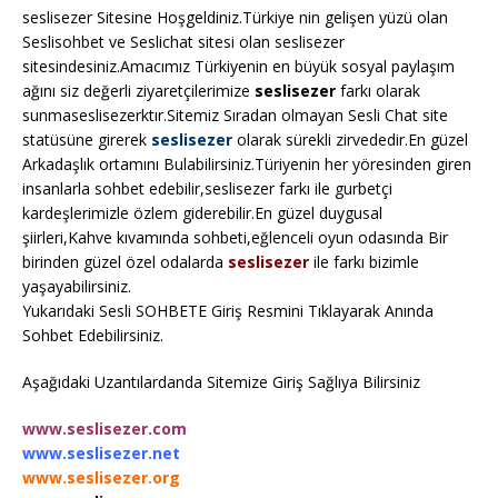
seslisezer Sitesine Hoşgeldiniz.Türkiye nin gelişen yüzü olan
Seslisohbet ve Seslichat sitesi olan seslisezer
sitesindesiniz.Amacımız Türkiyenin en büyük sosyal paylaşım
ağını siz değerli ziyaretçilerimize
seslisezer
farkı olarak
sunmaseslisezerktır.Sitemiz Sıradan olmayan Sesli Chat site
statüsüne girerek
seslisezer
olarak sürekli zirvededir.En güzel
Arkadaşlık ortamını Bulabilirsiniz.Türiyenin her yöresinden giren
insanlarla sohbet edebilir,seslisezer farkı ile gurbetçi
kardeşlerimizle özlem giderebilir.En güzel duygusal
şiirleri,Kahve kıvamında sohbeti,eğlenceli oyun odasında Bir
birinden güzel özel odalarda
seslisezer
ile farkı bizimle
yaşayabilirsiniz.
Yukarıdaki Sesli SOHBETE Giriş Resmini Tıklayarak Anında
Sohbet Edebilirsiniz.
Aşağıdaki Uzantılardanda Sitemize Giriş Sağlıya Bilirsiniz
www.seslisezer.com
www.seslisezer.net
www.seslisezer.org