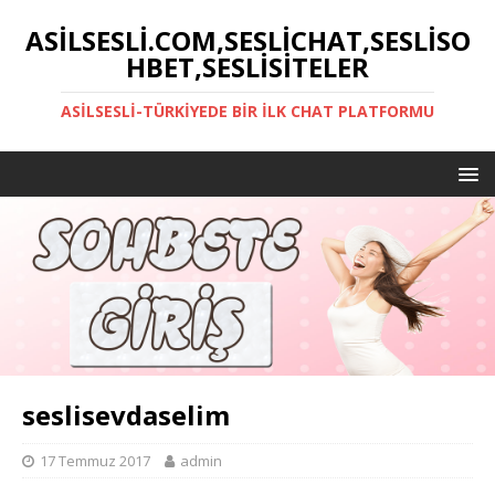
ASILSESLI.COM,SESLICHAT,SESLISO
HBET,SESLISITELER
ASILSESLI-TÜRKIYEDE BIR İLK CHAT PLATFORMU
seslisevdaselim
17 Temmuz 2017
admin