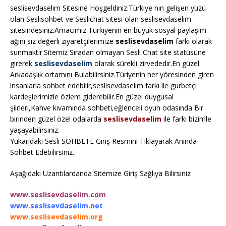
seslisevdaselim Sitesine Hoşgeldiniz.Türkiye nin gelişen yüzü
olan Seslisohbet ve Seslichat sitesi olan seslisevdaselim
sitesindesiniz.Amacımız Türkiyenin en büyük sosyal paylaşım
ağını siz değerli ziyaretçilerimize
seslisevdaselim
farkı olarak
sunmaktır.Sitemiz Sıradan olmayan Sesli Chat site statüsüne
girerek
seslisevdaselim
olarak sürekli zirvededir.En güzel
Arkadaşlık ortamını Bulabilirsiniz.Türiyenin her yöresinden giren
insanlarla sohbet edebilir,seslisevdaselim farkı ile gurbetçi
kardeşlerimizle özlem giderebilir.En güzel duygusal
şiirleri,Kahve kıvamında sohbeti,eğlenceli oyun odasında Bir
birinden güzel özel odalarda
seslisevdaselim
ile farkı bizimle
yaşayabilirsiniz.
Yukarıdaki Sesli SOHBETE Giriş Resmini Tıklayarak Anında
Sohbet Edebilirsiniz.
Aşağıdaki Uzantılardanda Sitemize Giriş Sağlıya Bilirsiniz
www.seslisevdaselim.com
www.seslisevdaselim.net
www.seslisevdaselim.org