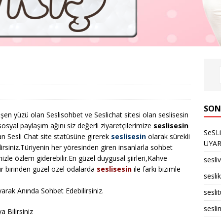
SON
işen yüzü olan Seslisohbet ve Seslichat sitesi olan seslisesin
osyal paylaşım ağını siz değerli ziyaretçilerimize
seslisesin
SeSL
n Sesli Chat site statüsüne girerek
seslisesin
olarak sürekli
UYARID
lirsiniz.Türiyenin her yöresinden giren insanlarla sohbet
imizle özlem giderebilir.En güzel duygusal şiirleri,Kahve
sesli
r birinden güzel özel odalarda
seslisesin
ile farkı bizimle
seslik
arak Anında Sohbet Edebilirsiniz.
sesli
sesli
 Bilirsiniz