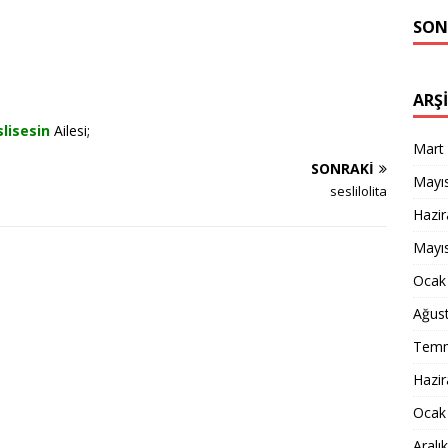
SON
ARŞ
slisesin
Ailesi;
Mart
SONRAKI
Mayı
seslilolita
Hazi
Mayı
Ocak
Ağus
Temm
Hazi
Ocak
Aralı