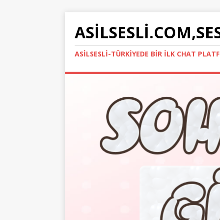
ASILSESLI.COM,SE
ASILSESLI-TÜRKIYEDE BIR İLK CHAT PLA