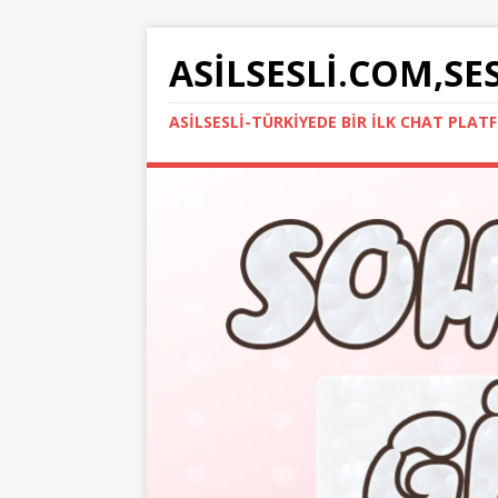
ASILSESLI.COM,SE
ASILSESLI-TÜRKIYEDE BIR İLK CHAT PLA