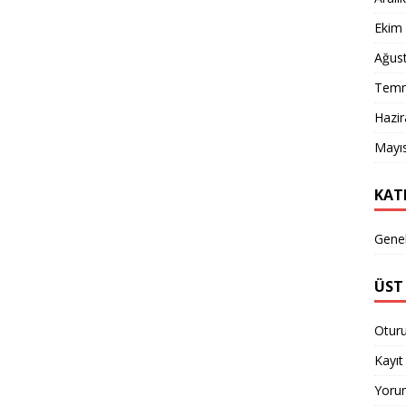
Ekim
Ağus
Temm
Hazi
Mayı
KAT
Gene
ÜST 
Otur
Kayıt 
Yorum