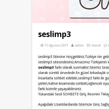
seslimp3
11 Ağustos 2017
admin
Genel
seslimp3 Sitesine Hoşgeldiniz.Türkiye nin gel
seslimp3 sitesindesiniz.Amacımız Türkiyenin e
seslimp3
farkı olarak sunmaktır.Sitemiz Sır
olarak sürekli zirvededir.En güzel Arkadaşlık o
insanlarla sohbet edebilir,seslimp3 farkı ile g
şiirleri,Kahve kıvamında sohbeti,eğlenceli oy
farkı bizimle yaşayabilirsiniz.
Yukarıdaki Sesli SOHBETE Giriş Resmini Tıklay
Aşağıdaki Uzantılardanda Sitemize Giriş Sağlıya