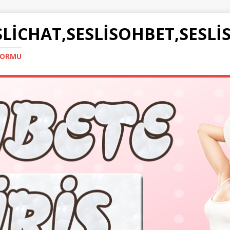
SLICHAT,SESLISOHBET,SESLI
TFORMU