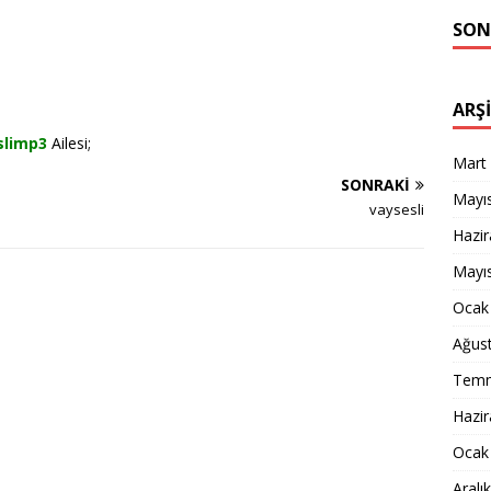
SON
ARŞ
slimp3
Ailesi;
Mart
SONRAKI
Mayı
vaysesli
Hazi
Mayı
Ocak
Ağus
Temm
Hazi
Ocak
Aralı