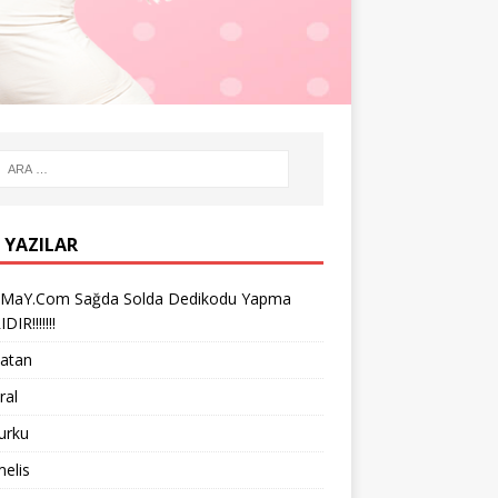
 YAZILAR
iMaY.Com Sağda Solda Dedikodu Yapma
IR!!!!!!!
vatan
ral
turku
melis