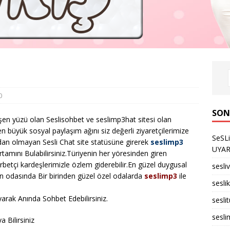
0
SON
işen yüzü olan Seslisohbet ve seslimp3hat sitesi olan
n büyük sosyal paylaşım ağını siz değerli ziyaretçilerimize
SeSL
adan olmayan Sesli Chat site statüsüne girerek
seslimp3
UYARID
rtamını Bulabilirsiniz.Türiyenin her yöresinden giren
urbetçi kardeşlerimizle özlem giderebilir.En güzel duygusal
sesli
un odasında Bir birinden güzel özel odalarda
seslimp3
ile
seslik
arak Anında Sohbet Edebilirsiniz.
sesli
sesli
 Bilirsiniz