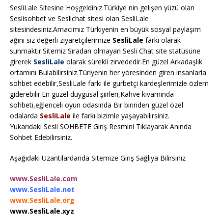
SesliLale Sitesine Hoşgeldiniz.Türkiye nin gelişen yüzü olan
Seslisohbet ve Seslichat sitesi olan SesliLale
sitesindesiniz.Amacımız Türkiyenin en büyük sosyal paylaşım
ağını siz değerli ziyaretçilerimize
SesliLale
farkı olarak
sunmaktır.Sitemiz Sıradan olmayan Sesli Chat site statüsüne
girerek
SesliLale
olarak sürekli zirvededir.En güzel Arkadaşlık
ortamını Bulabilirsiniz.Türiyenin her yöresinden giren insanlarla
sohbet edebilir,SesliLale farkı ile gurbetçi kardeşlerimizle özlem
giderebilir.En güzel duygusal şiirleri,Kahve kıvamında
sohbeti,eğlenceli oyun odasında Bir birinden güzel özel
odalarda
SesliLale
ile farkı bizimle yaşayabilirsiniz.
Yukarıdaki Sesli SOHBETE Giriş Resmini Tıklayarak Anında
Sohbet Edebilirsiniz.
Aşağıdaki Uzantılardanda Sitemize Giriş Sağlıya Bilirsiniz
www.SesliLale.com
www.SesliLale.net
www.SesliLale.org
www.SesliLale.xyz