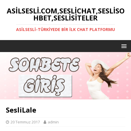
ASILSESLI.COM,SESLICHAT,SESLISO
HBET,SESLISITELER
ASILSESLI-TÜRKIYEDE BIR İLK CHAT PLATFORMU
SesliLale
20 Temmuz 2017
admin