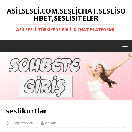
ASILSESLI.COM,SESLICHAT,SESLISO
HBET,SESLISITELER
ASILSESLI-TÜRKIYEDE BIR İLK CHAT PLATFORMU
seslikurtlar
2 Ağustos 2017
admin