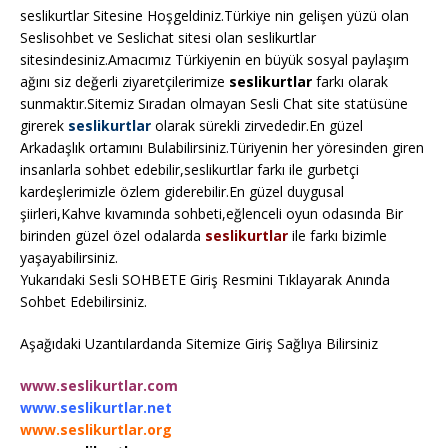
seslikurtlar Sitesine Hoşgeldiniz.Türkiye nin gelişen yüzü olan
Seslisohbet ve Seslichat sitesi olan seslikurtlar
sitesindesiniz.Amacımız Türkiyenin en büyük sosyal paylaşım
ağını siz değerli ziyaretçilerimize
seslikurtlar
farkı olarak
sunmaktır.Sitemiz Sıradan olmayan Sesli Chat site statüsüne
girerek
seslikurtlar
olarak sürekli zirvededir.En güzel
Arkadaşlık ortamını Bulabilirsiniz.Türiyenin her yöresinden giren
insanlarla sohbet edebilir,seslikurtlar farkı ile gurbetçi
kardeşlerimizle özlem giderebilir.En güzel duygusal
şiirleri,Kahve kıvamında sohbeti,eğlenceli oyun odasında Bir
birinden güzel özel odalarda
seslikurtlar
ile farkı bizimle
yaşayabilirsiniz.
Yukarıdaki Sesli SOHBETE Giriş Resmini Tıklayarak Anında
Sohbet Edebilirsiniz.
Aşağıdaki Uzantılardanda Sitemize Giriş Sağlıya Bilirsiniz
www.seslikurtlar.com
www.seslikurtlar.net
www.seslikurtlar.org