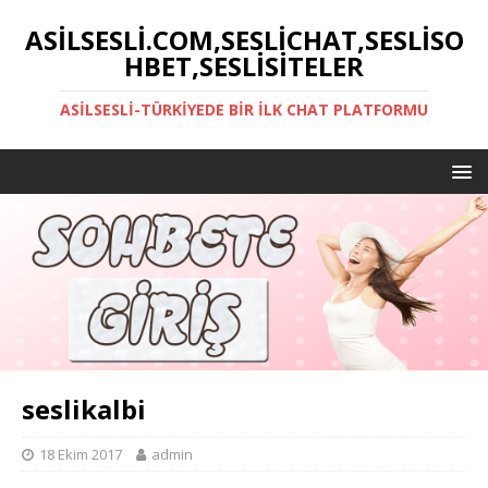
ASILSESLI.COM,SESLICHAT,SESLISO
HBET,SESLISITELER
ASILSESLI-TÜRKIYEDE BIR İLK CHAT PLATFORMU
seslikalbi
18 Ekim 2017
admin