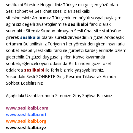
seslikalbi Sitesine Hoşgeldiniz.Türkiye nin gelişen yüzü olan
Seslisohbet ve Seslichat sitesi olan seslikalbi
sitesindesiniz.Amacımız Türkiyenin en büyük sosyal paylaşım
ağını siz değerli ziyaretçilerimize
seslikalbi
farkı olarak
sunmaktır.Sitemiz Sıradan olmayan Sesli Chat site statüsüne
girerek
seslikalbi
olarak sürekli zirvededir.En güzel Arkadaşlık
ortamını Bulabilirsiniz.Türiyenin her yöresinden giren insanlarla
sohbet edebilir,seslikalbi farkı ile gurbetçi kardeşlerimizle özlem
giderebilir.En güzel duygusal şiirleri,Kahve kıvamında
sohbeti,eğlenceli oyun odasında Bir birinden güzel özel
odalarda
seslikalbi
ile farkı bizimle yaşayabilirsiniz.
Yukarıdaki Sesli SOHBETE Giriş Resmini Tıklayarak Anında
Sohbet Edebilirsiniz.
Aşağıdaki Uzantılardanda Sitemize Giriş Sağlıya Bilirsiniz
www.seslikalbi.com
www.seslikalbi.net
www.seslikalbi.org
www.seslikalbi.xyz