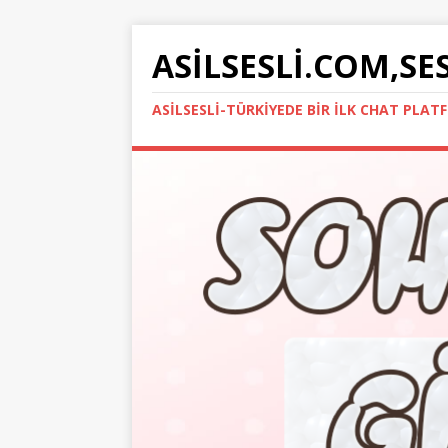
ASILSESLI.COM,SE
ASILSESLI-TÜRKIYEDE BIR İLK CHAT PLA