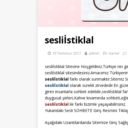
sesliİstiklal
19 Temmuz 2017
admin
Genel
sesliİstiklal Sitesine Hoşgeldiniz.Türkiye nin 
sesliİstiklal sitesindesiniz.Amacımız Türkiyeni
sesliİstiklal
farkı olarak sunmaktır.Sitemiz S
sesliİstiklal
olarak sürekli zirvededir.En güze
giren insanlarla sohbet edebilir,sesliİstiklal fa
duygusal şiirleri,Kahve kıvamında sohbeti,eğl
sesliİstiklal
ile farkı bizimle yaşayabilirsiniz.
Yukarıdaki Sesli SOHBETE Giriş Resmini Tıklay
Aşağıdaki Uzantılardanda Sitemize Giriş Sağlıya