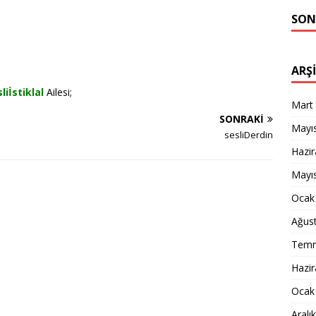
SON
ARŞ
liİstiklal
Ailesi;
Mart
SONRAKI
Mayı
sesliDerdin
Hazi
Mayı
Ocak
Ağus
Temm
Hazi
Ocak
Aralı