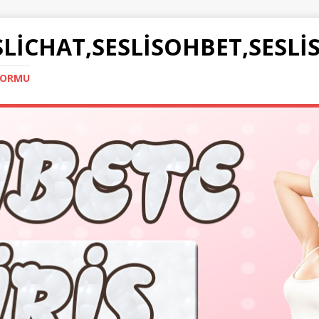
SLICHAT,SESLISOHBET,SESLI
TFORMU