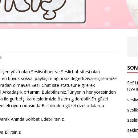
0
SON
gelişen yüzü olan Seslisohbet ve Seslichat sitesi olan
n en büyük sosyal paylaşım ağını siz değerli ziyaretçilerimize
SeSL
ıradan olmayan Sesli Chat site statüsüne girerek
UYARID
l Arkadaşlık ortamını Bulabilirsiniz.Türiyenin her yöresinden
rkı ile gurbetçi kardeşlerimizle özlem giderebilir.En güzel
sesli
enceli oyun odasında Bir birinden güzel özel odalarda
seslik
arak Anında Sohbet Edebilirsiniz.
sesli
sesli
 Bilirsiniz