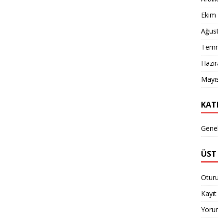
Ekim
Ağus
Temm
Hazi
Mayı
KAT
Gene
ÜST 
Otur
Kayıt 
Yorum