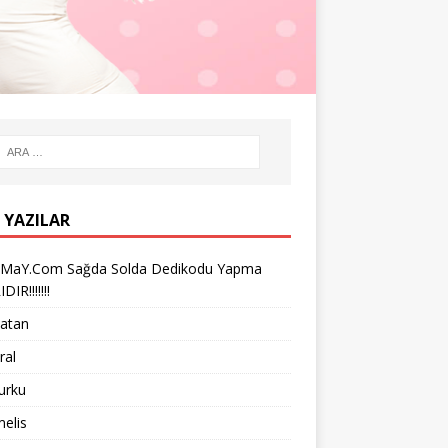
 YAZILAR
iMaY.Com Sağda Solda Dedikodu Yapma
IR!!!!!!!
vatan
ral
turku
melis