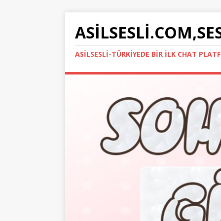
ASILSESLI.COM,SE
ASILSESLI-TÜRKIYEDE BIR İLK CHAT PLA