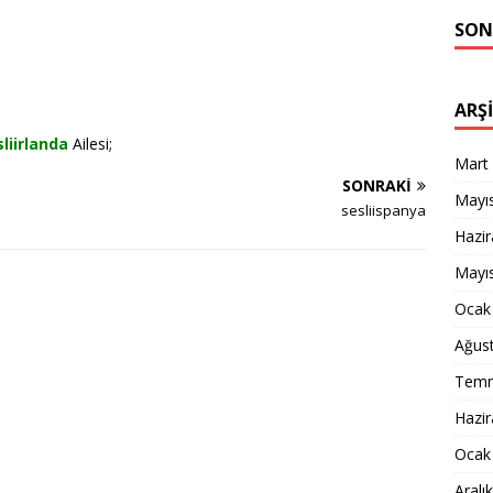
SON
ARŞ
liirlanda
Ailesi;
Mart
SONRAKI
Mayı
sesliispanya
Hazi
Mayı
Ocak
Ağus
Temm
Hazi
Ocak
Aralı