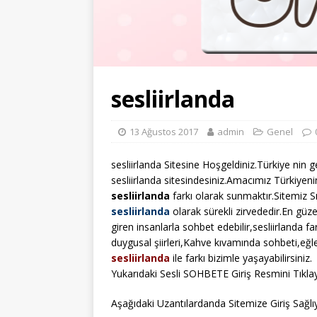
sesliirlanda
13 Ağustos 2017
admin
Genel
sesliirlanda Sitesine Hoşgeldiniz.Türkiye nin g
sesliirlanda sitesindesiniz.Amacımız Türkiyeni
sesliirlanda
farkı olarak sunmaktır.Sitemiz S
sesliirlanda
olarak sürekli zirvededir.En güze
giren insanlarla sohbet edebilir,sesliirlanda fa
duygusal şiirleri,Kahve kıvamında sohbeti,eğl
sesliirlanda
ile farkı bizimle yaşayabilirsiniz.
Yukarıdaki Sesli SOHBETE Giriş Resmini Tıklay
Aşağıdaki Uzantılardanda Sitemize Giriş Sağlıya