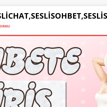
SLICHAT,SESLISOHBET,SESLI
TFORMU