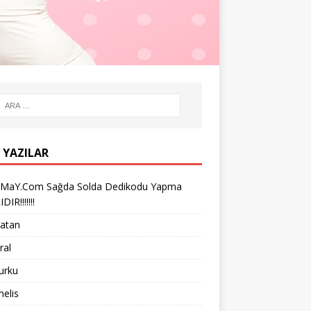
 YAZILAR
iMaY.Com Sağda Solda Dedikodu Yapma
IR!!!!!!!
vatan
ral
turku
melis