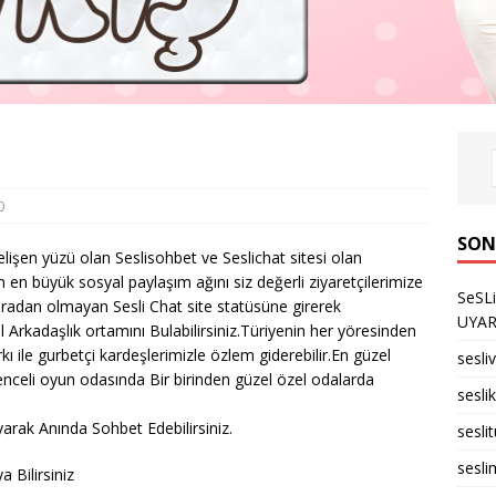
0
SON
elişen yüzü olan Seslisohbet ve Seslichat sitesi olan
n en büyük sosyal paylaşım ağını siz değerli ziyaretçilerimize
SeSL
ıradan olmayan Sesli Chat site statüsüne girerek
UYARID
l Arkadaşlık ortamını Bulabilirsiniz.Türiyenin her yöresinden
rkı ile gurbetçi kardeşlerimizle özlem giderebilir.En güzel
sesli
enceli oyun odasında Bir birinden güzel özel odalarda
seslik
arak Anında Sohbet Edebilirsiniz.
sesli
sesli
 Bilirsiniz