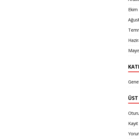
Ekim
Ağus
Temm
Hazi
Mayı
KAT
Gene
ÜST 
Otur
Kayıt 
Yorum