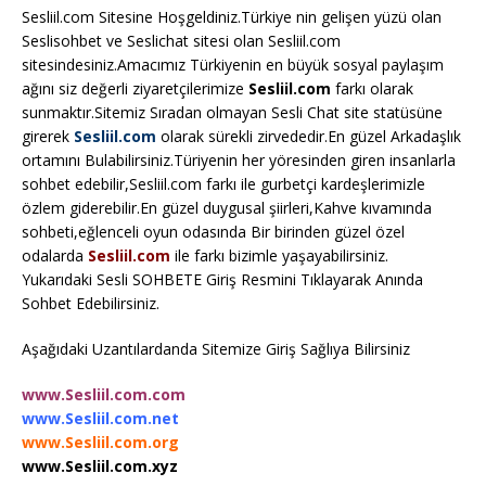
Sesliil.com Sitesine Hoşgeldiniz.Türkiye nin gelişen yüzü olan
Seslisohbet ve Seslichat sitesi olan Sesliil.com
sitesindesiniz.Amacımız Türkiyenin en büyük sosyal paylaşım
ağını siz değerli ziyaretçilerimize
Sesliil.com
farkı olarak
sunmaktır.Sitemiz Sıradan olmayan Sesli Chat site statüsüne
girerek
Sesliil.com
olarak sürekli zirvededir.En güzel Arkadaşlık
ortamını Bulabilirsiniz.Türiyenin her yöresinden giren insanlarla
sohbet edebilir,Sesliil.com farkı ile gurbetçi kardeşlerimizle
özlem giderebilir.En güzel duygusal şiirleri,Kahve kıvamında
sohbeti,eğlenceli oyun odasında Bir birinden güzel özel
odalarda
Sesliil.com
ile farkı bizimle yaşayabilirsiniz.
Yukarıdaki Sesli SOHBETE Giriş Resmini Tıklayarak Anında
Sohbet Edebilirsiniz.
Aşağıdaki Uzantılardanda Sitemize Giriş Sağlıya Bilirsiniz
www.Sesliil.com.com
www.Sesliil.com.net
www.Sesliil.com.org
www.Sesliil.com.xyz