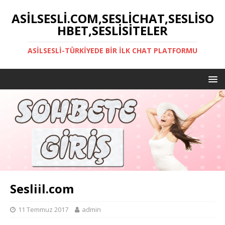
ASILSESLI.COM,SESLICHAT,SESLISO
HBET,SESLISITELER
ASILSESLI-TÜRKIYEDE BIR İLK CHAT PLATFORMU
Sesliil.com
11 Temmuz 2017
admin