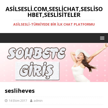
ASILSESLI.COM,SESLICHAT,SESLISO
HBET,SESLISITELER
ASILSESLI-TÜRKIYEDE BIR İLK CHAT PLATFORMU
sesliheves
14 Ekim 2017
admin