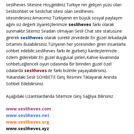
sesliheves Sitesine Hoşgeldiniz.Türkiye nin gelişen yüzü olan
Seslisohbet ve Seslichat sitesi olan sesliheves
sitesindesiniz.Amacımız Türkiyenin en büyük sosyal paylaşım
ağını siz değerli ziyaretçilerimize
sesliheves
farkı olarak
sunmaktır.Sitemiz Sıradan olmayan Sesli Chat site statüsüne
girerek
sesliheves
olarak sürekli zirvededir.En güzel Arkadaşlık
ortamını Bulabilirsiniz.Türiyenin her yöresinden giren insanlarla
sohbet edebilir,sesliheves farkı ile gurbetçi kardeşlerimizle
özlem giderebilir.En güzel duygusal şiirleri,Kahve kıvamında
sohbeti,eğlenceli oyun odasında Bir birinden güzel özel
odalarda
sesliheves
ile farkı bizimle yaşayabilirsiniz.
Yukarıdaki Sesli SOHBETE Giriş Resmini Tıklayarak Anında
Sohbet Edebilirsiniz.
Aşağıdaki Uzantılardanda Sitemize Giriş Sağlıya Bilirsiniz
www.sesliheves.com
www.sesliheves.net
www.sesliheves.org
www.sesliheves.xyz