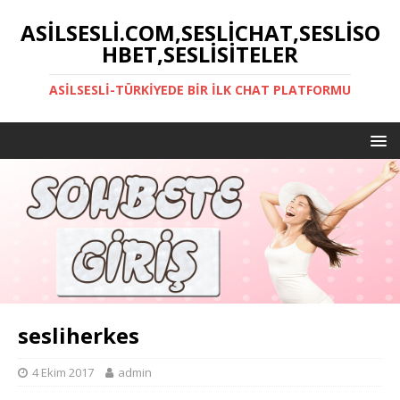
ASILSESLI.COM,SESLICHAT,SESLISO
HBET,SESLISITELER
ASILSESLI-TÜRKIYEDE BIR İLK CHAT PLATFORMU
sesliherkes
4 Ekim 2017
admin