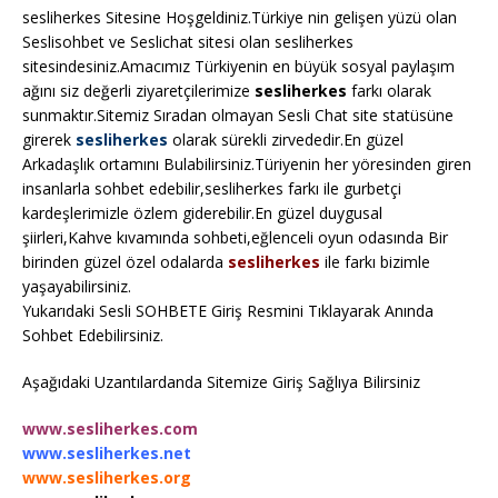
sesliherkes Sitesine Hoşgeldiniz.Türkiye nin gelişen yüzü olan
Seslisohbet ve Seslichat sitesi olan sesliherkes
sitesindesiniz.Amacımız Türkiyenin en büyük sosyal paylaşım
ağını siz değerli ziyaretçilerimize
sesliherkes
farkı olarak
sunmaktır.Sitemiz Sıradan olmayan Sesli Chat site statüsüne
girerek
sesliherkes
olarak sürekli zirvededir.En güzel
Arkadaşlık ortamını Bulabilirsiniz.Türiyenin her yöresinden giren
insanlarla sohbet edebilir,sesliherkes farkı ile gurbetçi
kardeşlerimizle özlem giderebilir.En güzel duygusal
şiirleri,Kahve kıvamında sohbeti,eğlenceli oyun odasında Bir
birinden güzel özel odalarda
sesliherkes
ile farkı bizimle
yaşayabilirsiniz.
Yukarıdaki Sesli SOHBETE Giriş Resmini Tıklayarak Anında
Sohbet Edebilirsiniz.
Aşağıdaki Uzantılardanda Sitemize Giriş Sağlıya Bilirsiniz
www.sesliherkes.com
www.sesliherkes.net
www.sesliherkes.org