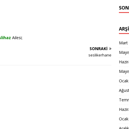
SON
ARŞ
slihaz
Ailesi;
Mart
SONRAKI
Mayı
seslikerhane
Hazi
Mayı
Ocak
Ağus
Temm
Hazi
Ocak
Aralı