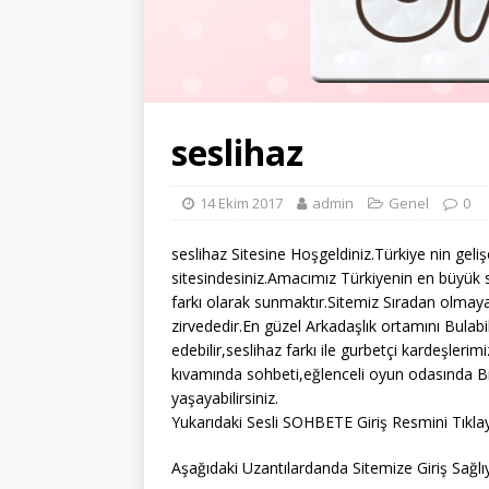
seslihaz
14 Ekim 2017
admin
Genel
0
seslihaz Sitesine Hoşgeldiniz.Türkiye nin geli
sitesindesiniz.Amacımız Türkiyenin en büyük s
farkı olarak sunmaktır.Sitemiz Sıradan olmaya
zirvededir.En güzel Arkadaşlık ortamını Bulabi
edebilir,seslihaz farkı ile gurbetçi kardeşlerim
kıvamında sohbeti,eğlenceli oyun odasında Bi
yaşayabilirsiniz.
Yukarıdaki Sesli SOHBETE Giriş Resmini Tıklay
Aşağıdaki Uzantılardanda Sitemize Giriş Sağlıya