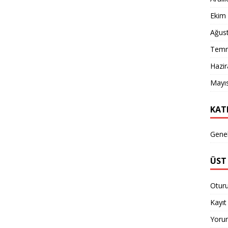
Ekim
Ağus
Temm
Hazi
Mayı
KAT
Gene
ÜST 
Otur
Kayıt 
Yorum