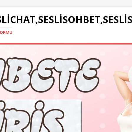
SLICHAT,SESLISOHBET,SESLI
TFORMU