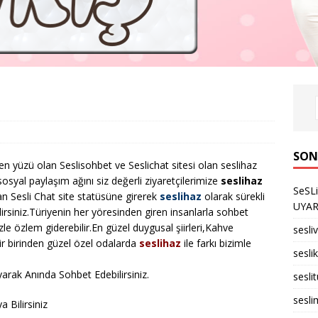
SON
şen yüzü olan Seslisohbet ve Seslichat sitesi olan seslihaz
osyal paylaşım ağını siz değerli ziyaretçilerimize
seslihaz
SeSL
n Sesli Chat site statüsüne girerek
seslihaz
olarak sürekli
UYARID
lirsiniz.Türiyenin her yöresinden giren insanlarla sohbet
izle özlem giderebilir.En güzel duygusal şiirleri,Kahve
sesli
r birinden güzel özel odalarda
seslihaz
ile farkı bizimle
seslik
arak Anında Sohbet Edebilirsiniz.
sesli
sesli
 Bilirsiniz