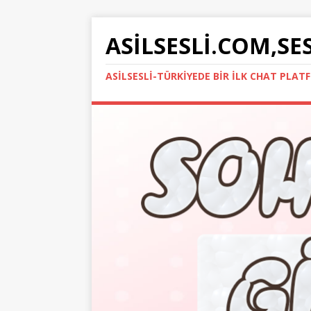
ASILSESLI.COM,SE
ASILSESLI-TÜRKIYEDE BIR İLK CHAT PLA