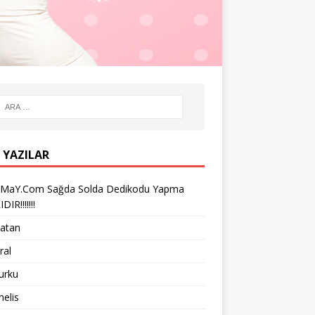
 YAZILAR
iMaY.Com Sağda Solda Dedikodu Yapma
IR!!!!!!!
vatan
ral
turku
melis