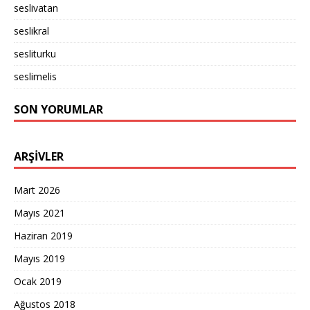
seslivatan
seslikral
sesliturku
seslimelis
SON YORUMLAR
ARŞIVLER
Mart 2026
Mayıs 2021
Haziran 2019
Mayıs 2019
Ocak 2019
Ağustos 2018