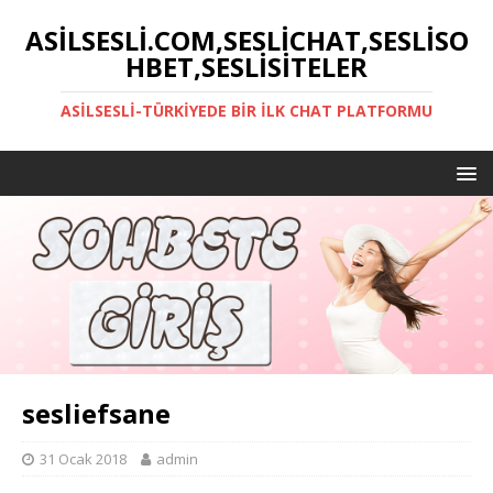
ASILSESLI.COM,SESLICHAT,SESLISO
HBET,SESLISITELER
ASILSESLI-TÜRKIYEDE BIR İLK CHAT PLATFORMU
sesliefsane
31 Ocak 2018
admin