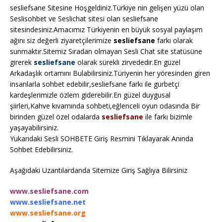
sesliefsane Sitesine Hoşgeldiniz.Türkiye nin gelişen yüzü olan
Seslisohbet ve Seslichat sitesi olan sesliefsane
sitesindesiniz.Amacımız Türkiyenin en büyük sosyal paylaşım
ağını siz değerli ziyaretçilerimize
sesliefsane
farkı olarak
sunmaktır.Sitemiz Sıradan olmayan Sesli Chat site statüsüne
girerek
sesliefsane
olarak sürekli zirvededir.En güzel
Arkadaşlık ortamını Bulabilirsiniz.Türiyenin her yöresinden giren
insanlarla sohbet edebilir,sesliefsane farkı ile gurbetçi
kardeşlerimizle özlem giderebilir.En güzel duygusal
şiirleri,Kahve kıvamında sohbeti,eğlenceli oyun odasında Bir
birinden güzel özel odalarda
sesliefsane
ile farkı bizimle
yaşayabilirsiniz.
Yukarıdaki Sesli SOHBETE Giriş Resmini Tıklayarak Anında
Sohbet Edebilirsiniz.
Aşağıdaki Uzantılardanda Sitemize Giriş Sağlıya Bilirsiniz
www.sesliefsane.com
www.sesliefsane.net
www.sesliefsane.org