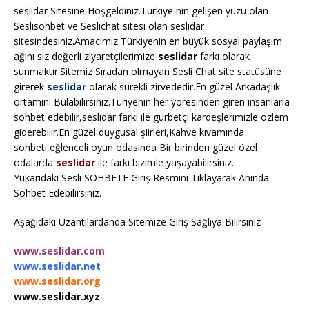
seslidar Sitesine Hoşgeldiniz.Türkiye nin gelişen yüzü olan
Seslisohbet ve Seslichat sitesi olan seslidar
sitesindesiniz.Amacımız Türkiyenin en büyük sosyal paylaşım
ağını siz değerli ziyaretçilerimize
seslidar
farkı olarak
sunmaktır.Sitemiz Sıradan olmayan Sesli Chat site statüsüne
girerek
seslidar
olarak sürekli zirvededir.En güzel Arkadaşlık
ortamını Bulabilirsiniz.Türiyenin her yöresinden giren insanlarla
sohbet edebilir,seslidar farkı ile gurbetçi kardeşlerimizle özlem
giderebilir.En güzel duygusal şiirleri,Kahve kıvamında
sohbeti,eğlenceli oyun odasında Bir birinden güzel özel
odalarda
seslidar
ile farkı bizimle yaşayabilirsiniz.
Yukarıdaki Sesli SOHBETE Giriş Resmini Tıklayarak Anında
Sohbet Edebilirsiniz.
Aşağıdaki Uzantılardanda Sitemize Giriş Sağlıya Bilirsiniz
www.seslidar.com
www.seslidar.net
www.seslidar.org
www.seslidar.xyz