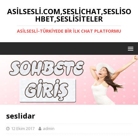
ASILSESLI.COM,SESLICHAT,SESLISO
HBET,SESLISITELER
ASILSESLI-TÜRKIYEDE BIR İLK CHAT PLATFORMU
seslidar
12 Ekim 2017
admin