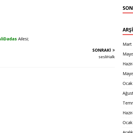
SON
ARŞ
sliDadas
Ailesi;
Mart
SONRAKI
Mayı
sesliHalk
Hazi
Mayı
Ocak
Ağus
Temm
Hazi
Ocak
Aralı