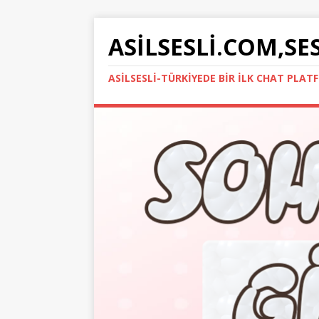
ASILSESLI.COM,SE
ASILSESLI-TÜRKIYEDE BIR İLK CHAT PLA