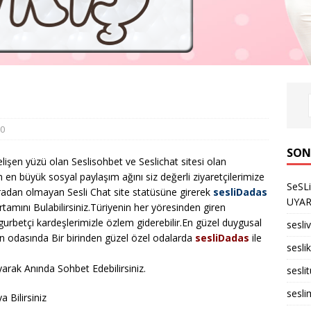
0
SON
lişen yüzü olan Seslisohbet ve Seslichat sitesi olan
 en büyük sosyal paylaşım ağını siz değerli ziyaretçilerimize
SeSL
ıradan olmayan Sesli Chat site statüsüne girerek
sesliDadas
UYARID
rtamını Bulabilirsiniz.Türiyenin her yöresinden giren
 gurbetçi kardeşlerimizle özlem giderebilir.En güzel duygusal
sesli
un odasında Bir birinden güzel özel odalarda
sesliDadas
ile
seslik
arak Anında Sohbet Edebilirsiniz.
sesli
sesli
 Bilirsiniz