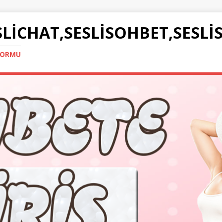
SLICHAT,SESLISOHBET,SESLI
TFORMU