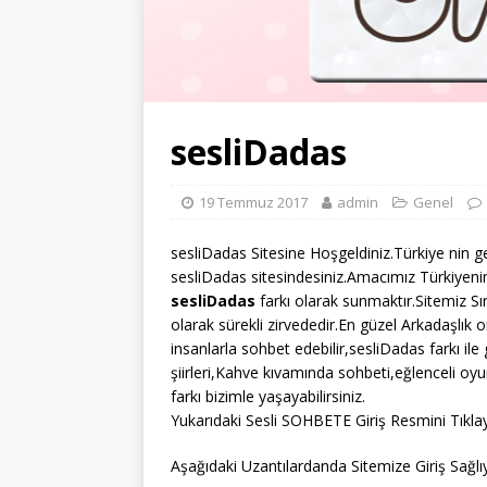
sesliDadas
19 Temmuz 2017
admin
Genel
sesliDadas Sitesine Hoşgeldiniz.Türkiye nin ge
sesliDadas sitesindesiniz.Amacımız Türkiyenin
sesliDadas
farkı olarak sunmaktır.Sitemiz S
olarak sürekli zirvededir.En güzel Arkadaşlık o
insanlarla sohbet edebilir,sesliDadas farkı ile
şiirleri,Kahve kıvamında sohbeti,eğlenceli oy
farkı bizimle yaşayabilirsiniz.
Yukarıdaki Sesli SOHBETE Giriş Resmini Tıklay
Aşağıdaki Uzantılardanda Sitemize Giriş Sağlıya