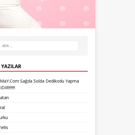
 YAZILAR
iMaY.Com Sağda Solda Dedikodu Yapma
IR!!!!!!!
vatan
ral
turku
melis