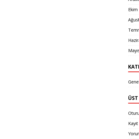
Ekim
Ağus
Temm
Hazi
Mayı
KAT
Gene
ÜST 
Otur
Kayıt 
Yorum