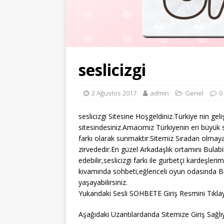
seslicizgi
2 Ağustos 2017
admin
Genel
0
seslicizgi Sitesine Hoşgeldiniz.Türkiye nin gel
sitesindesiniz.Amacımız Türkiyenin en büyük s
farkı olarak sunmaktır.Sitemiz Sıradan olmaya
zirvededir.En güzel Arkadaşlık ortamını Bulabi
edebilir,seslicizgi farkı ile gurbetçi kardeşler
kıvamında sohbeti,eğlenceli oyun odasında Bi
yaşayabilirsiniz.
Yukarıdaki Sesli SOHBETE Giriş Resmini Tıklay
Aşağıdaki Uzantılardanda Sitemize Giriş Sağlıya