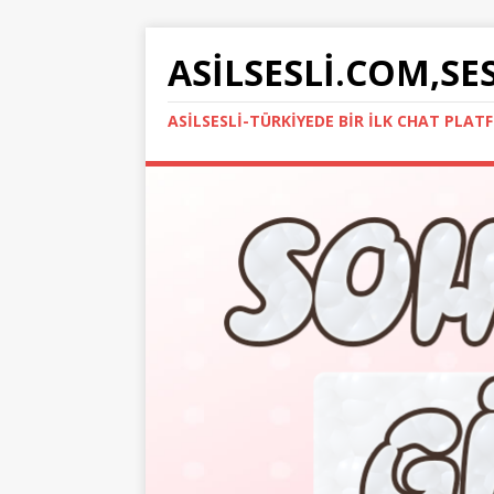
ASILSESLI.COM,SE
ASILSESLI-TÜRKIYEDE BIR İLK CHAT PLA