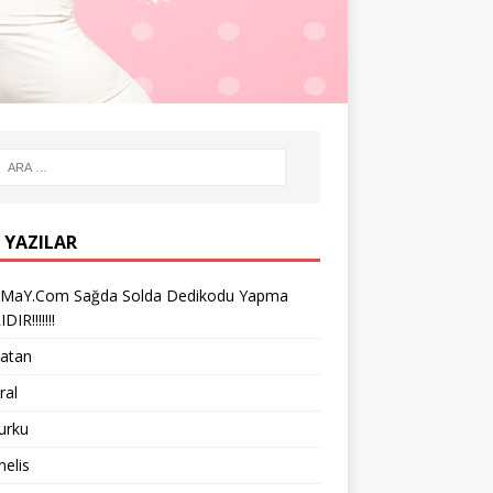
 YAZILAR
iMaY.Com Sağda Solda Dedikodu Yapma
IR!!!!!!!
vatan
ral
turku
melis