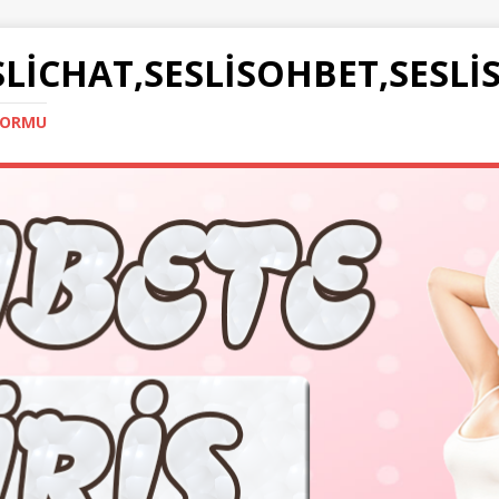
SLICHAT,SESLISOHBET,SESLI
TFORMU