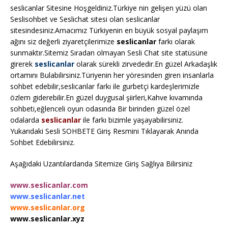
seslicanlar Sitesine Hoşgeldiniz.Türkiye nin gelişen yüzü olan
Seslisohbet ve Seslichat sitesi olan seslicanlar
sitesindesiniz.Amacımız Türkiyenin en büyük sosyal paylaşım
ağını siz değerli ziyaretçilerimize
seslicanlar
farkı olarak
sunmaktır.Sitemiz Sıradan olmayan Sesli Chat site statüsüne
girerek
seslicanlar
olarak sürekli zirvededir.En güzel Arkadaşlık
ortamını Bulabilirsiniz.Türiyenin her yöresinden giren insanlarla
sohbet edebilir,seslicanlar farkı ile gurbetçi kardeşlerimizle
özlem giderebilir.En güzel duygusal şiirleri,Kahve kıvamında
sohbeti,eğlenceli oyun odasında Bir birinden güzel özel
odalarda
seslicanlar
ile farkı bizimle yaşayabilirsiniz.
Yukarıdaki Sesli SOHBETE Giriş Resmini Tıklayarak Anında
Sohbet Edebilirsiniz.
Aşağıdaki Uzantılardanda Sitemize Giriş Sağlıya Bilirsiniz
www.seslicanlar.com
www.seslicanlar.net
www.seslicanlar.org
www.seslicanlar.xyz