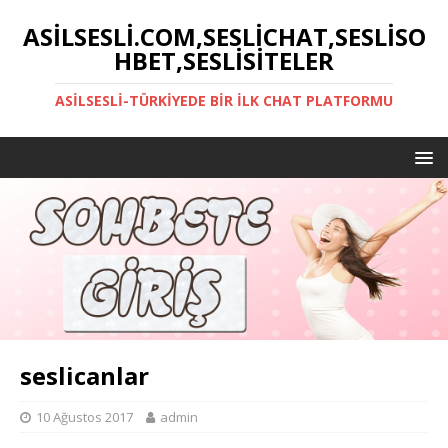
ASILSESLI.COM,SESLICHAT,SESLISO
HBET,SESLISITELER
ASILSESLI-TÜRKIYEDE BIR İLK CHAT PLATFORMU
seslicanlar
10 Ağustos 2017
admin