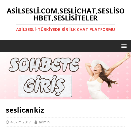
ASILSESLI.COM,SESLICHAT,SESLISO
HBET,SESLISITELER
ASILSESLI-TÜRKIYEDE BIR İLK CHAT PLATFORMU
seslicankiz
4 Ekim 2017
admin