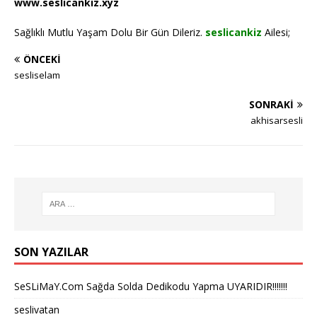
www.seslicankiz.xyz
Sağlıklı Mutlu Yaşam Dolu Bir Gün Dileriz.
seslicankiz
Ailesi;
ÖNCEKI
sesliselam
SONRAKI
akhisarsesli
SON YAZILAR
SeSLiMaY.Com Sağda Solda Dedikodu Yapma UYARIDIR!!!!!!!
seslivatan