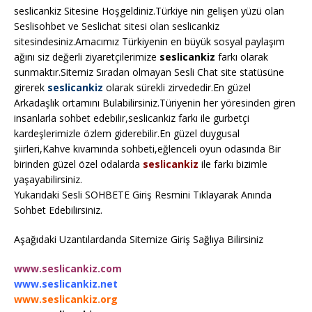
seslicankiz Sitesine Hoşgeldiniz.Türkiye nin gelişen yüzü olan
Seslisohbet ve Seslichat sitesi olan seslicankiz
sitesindesiniz.Amacımız Türkiyenin en büyük sosyal paylaşım
ağını siz değerli ziyaretçilerimize
seslicankiz
farkı olarak
sunmaktır.Sitemiz Sıradan olmayan Sesli Chat site statüsüne
girerek
seslicankiz
olarak sürekli zirvededir.En güzel
Arkadaşlık ortamını Bulabilirsiniz.Türiyenin her yöresinden giren
insanlarla sohbet edebilir,seslicankiz farkı ile gurbetçi
kardeşlerimizle özlem giderebilir.En güzel duygusal
şiirleri,Kahve kıvamında sohbeti,eğlenceli oyun odasında Bir
birinden güzel özel odalarda
seslicankiz
ile farkı bizimle
yaşayabilirsiniz.
Yukarıdaki Sesli SOHBETE Giriş Resmini Tıklayarak Anında
Sohbet Edebilirsiniz.
Aşağıdaki Uzantılardanda Sitemize Giriş Sağlıya Bilirsiniz
www.seslicankiz.com
www.seslicankiz.net
www.seslicankiz.org