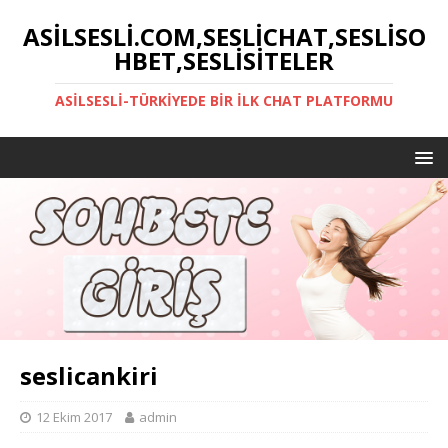
ASILSESLI.COM,SESLICHAT,SESLISO
HBET,SESLISITELER
ASILSESLI-TÜRKIYEDE BIR İLK CHAT PLATFORMU
seslicankiri
12 Ekim 2017
admin