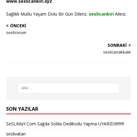
www.seslicankiri.xyz
Sağlıklı Mutlu Yaşam Dolu Bir Gün Dileriz.
seslicankiri
Ailesi;
ÖNCEKI
seslicorum
SONRAKI
seslicanakkale
SON YAZILAR
SeSLiMaY.Com Sağda Solda Dedikodu Yapma UYARIDIR!!!!!!!
seslivatan