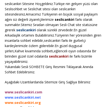
seslicankiri Sitesine Hoşgeldiniz.Türkiye nin gelişen yüzü olan
Seslisohbet ve Seslichat sitesi olan seslicankiri
sitesindesiniz.Amacımız Türkiyenin en büyük sosyal paylaşım
ağını siz değerli ziyaretçilerimize
seslicankiri
farkı olarak
sunmaktır.Sitemiz Sıradan olmayan Sesli Chat site statüsüne
girerek
seslicankiri
olarak sürekli zirvededir.En güzel
Arkadaşlık ortamını Bulabilirsiniz.Türiyenin her yöresinden giren
insanlarla sohbet edebilir,seslicankiri farkı ile gurbetçi
kardeşlerimizle özlem giderebilir.En güzel duygusal
şiirleri,Kahve kıvamında sohbeti,eğlenceli oyun odasında Bir
birinden güzel özel odalarda
seslicankiri
ile farkı bizimle
yaşayabilirsiniz.
Yukarıdaki Sesli SOHBETE Giriş Resmini Tıklayarak Anında
Sohbet Edebilirsiniz.
Aşağıdaki Uzantılardanda Sitemize Giriş Sağlıya Bilirsiniz
www.seslicankiri.com
www.seslicankiri.net
www.seslicankiri.org