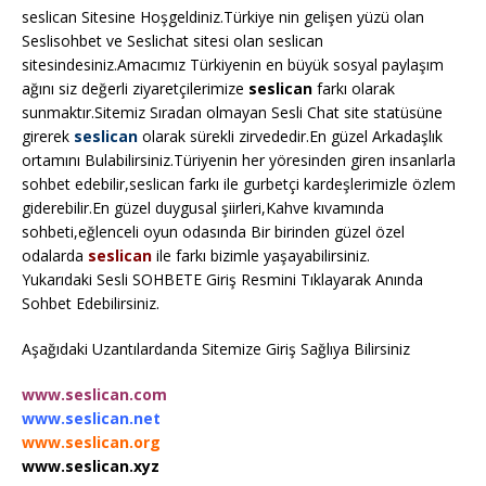
seslican Sitesine Hoşgeldiniz.Türkiye nin gelişen yüzü olan
Seslisohbet ve Seslichat sitesi olan seslican
sitesindesiniz.Amacımız Türkiyenin en büyük sosyal paylaşım
ağını siz değerli ziyaretçilerimize
seslican
farkı olarak
sunmaktır.Sitemiz Sıradan olmayan Sesli Chat site statüsüne
girerek
seslican
olarak sürekli zirvededir.En güzel Arkadaşlık
ortamını Bulabilirsiniz.Türiyenin her yöresinden giren insanlarla
sohbet edebilir,seslican farkı ile gurbetçi kardeşlerimizle özlem
giderebilir.En güzel duygusal şiirleri,Kahve kıvamında
sohbeti,eğlenceli oyun odasında Bir birinden güzel özel
odalarda
seslican
ile farkı bizimle yaşayabilirsiniz.
Yukarıdaki Sesli SOHBETE Giriş Resmini Tıklayarak Anında
Sohbet Edebilirsiniz.
Aşağıdaki Uzantılardanda Sitemize Giriş Sağlıya Bilirsiniz
www.seslican.com
www.seslican.net
www.seslican.org
www.seslican.xyz