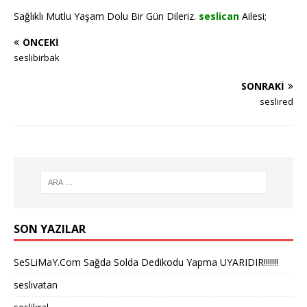
Sağlıklı Mutlu Yaşam Dolu Bir Gün Dileriz.
seslican
Ailesi;
ÖNCEKI
seslibirbak
SONRAKI
seslired
SON YAZILAR
SeSLiMaY.Com Sağda Solda Dedikodu Yapma UYARIDIR!!!!!!!
seslivatan