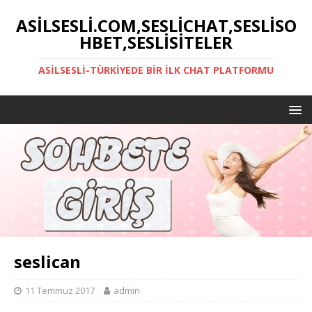
ASILSESLI.COM,SESLICHAT,SESLISO
HBET,SESLISITELER
ASILSESLI-TÜRKIYEDE BIR İLK CHAT PLATFORMU
seslican
11 Temmuz 2017
admin